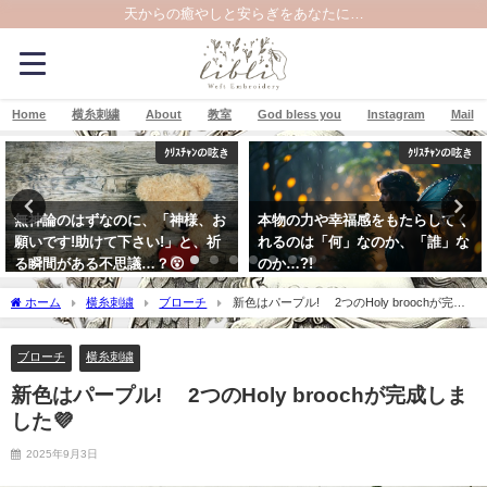
天からの癒やしと安らぎをあなたに…
Home
横糸刺繍
About
教室
God bless you
Instagram
Mail
ｸﾘｽﾁｬﾝの呟き
お知らせ
本物の力や幸福感をもたらしてく
8月のアトリエ教室（日程）
れるのは「何」なのか、「誰」な
2026年8月5日
のか…?!
2025年7月17日
ホーム
横糸刺繍
ブローチ
新色はパープル! 2つのHoly broochが完成
しました💜
ブローチ
横糸刺繍
新色はパープル! 2つのHoly broochが完成しま
した💜
2025年9月3日