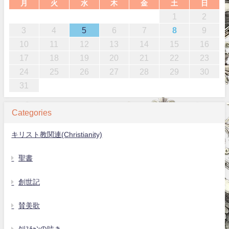
月
火
水
木
金
土
日
1
2
3
4
5
6
7
8
9
10
11
12
13
14
15
16
17
18
19
20
21
22
23
24
25
26
27
28
29
30
31
Categories
キリスト教関連(Christianity)
聖書
創世記
賛美歌
ｸﾘｽﾁｬﾝの呟き