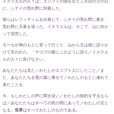
イスラエルの人々は、エジプトの国を出て三月目のその日
に、シナイの荒れ野に到着した。
彼らはレフィディムを出発して、シナイの荒れ野に着き、
荒れ野に天幕を張った。イスラエルは、そこで、山に向か
って宿営した。
モーセが神のもとに登って行くと、山から主は彼に語りか
けて言われた。「ヤコブの家にこのように語り／イスラエ
ルの人々に告げなさい。
あなたたちは見た／わたしがエジプト人にしたこと／ま
た、あなたたちを鷲の翼に乗せて／わたしのもとに連れて
来たことを。
今、もしわたしの声に聞き従い／わたしの契約を守るなら
ば／あなたたちはすべての民の間にあって／わたしの宝と
なる。
世界
はすべてわたしのものである。