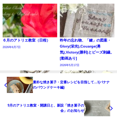
６月のアトリエ教室（日程）
昨年の忘れ物、「鍵」の図案・
Glory(栄光),Couarge(勇
2026年6月7日
気),Victory(勝利)とビーズ刺繍。
[動画あり]
2026年5月17日
素朴な焼き菓子・定番レシピを目指して…!(バナナ
のパウンドケーキ編)
9月のアトリエ教室・開講日と、新設「焼き菓子の
会」のお知らせ