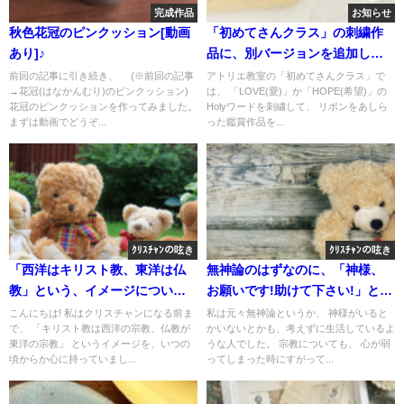
完成作品
お知らせ
秋色花冠のピンクッション[動画
「初めてさんクラス」の刺繍作
あり]♪
品に、別バージョンを追加しま
した。
前回の記事に引き続き、 (※前回の記事
アトリエ教室の「初めてさんクラス」で
→花冠(はなかんむり)のピンクッション)
は、 「LOVE(愛)」か「HOPE(希望)」の
花冠のピンクッションを作ってみました。
Holyワードを刺繍して、 リボンをあしら
まずは動画でどうぞ...
った鑑賞作品を...
ｸﾘｽﾁｬﾝの呟き
ｸﾘｽﾁｬﾝの呟き
「西洋はキリスト教、東洋は仏
無神論のはずなのに、「神様、
教」という、イメージについ
お願いです!助けて下さい!」と、
て…😮。
祈る瞬間がある不思議…？😮
こんにちは! 私はクリスチャンになる前ま
私は元々無神論というか、 神様がいると
で、 「キリスト教は西洋の宗教、仏教が
かいないとかも、考えずに生活しているよ
東洋の宗教」 というイメージを、いつの
うな人でした。 宗教についても、 心が弱
頃からか心に持っていまし...
ってしまった時にすがって...