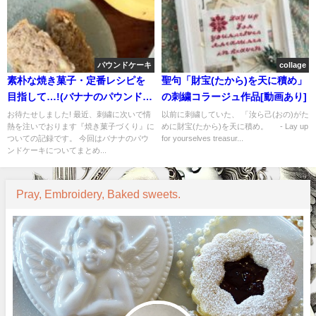
パウンドケーキ
collage
素朴な焼き菓子・定番レシピを
聖句「財宝(たから)を天に積め」
目指して…!(バナナのパウンドケ
の刺繍コラージュ作品[動画あり]
ーキ編)
お待たせしました! 最近、刺繍に次いで情
以前に刺繍していた、 「汝ら己(おの)がた
熱を注いでおります『焼き菓子づくり』に
めに財宝(たから)を天に積め。 - Lay up
ついての記録です。 今回はバナナのパウ
for yourselves treasur...
ンドケーキについてまとめ...
Pray, Embroidery, Baked sweets.