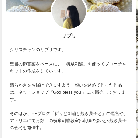
リブリ
クリスチャンのリブリです。
聖書の御言葉をベースに、「横糸刺繍」を使ってブローチや
キットの作成をしています。
清らかさをお届けできますよう、願いを込めて作った作品
は、ネットショップ『God bless you 』にて販売しておりま
す。
そのほか、HPブログ「祈りと刺繍と焼き菓子と」の運営や、
アトリエにて月数回の横糸刺繍教室(<刺繍の会>と<焼き菓子
の会>)を開催中。