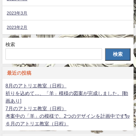
2023年3月
2023年2月
検索
検索
最近の投稿
8月のアトリエ教室（日程）
祈りを込めて…、「羊」模様の図案が完成しました。[動
画あり]
7月のアトリエ教室（日程）
考案中の「羊」の模様で、2つのデザインを計画中です🐑
６月のアトリエ教室（日程）