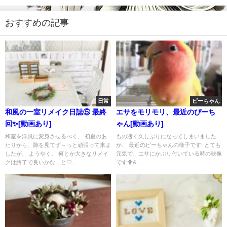
おすすめの記事
日常
ピーちゃん
和風の一室リメイク日誌⑤ 最終
エサをモリモリ、最近のぴーち
回✨[動画あり]
ゃん[動画あり]
和室を洋風に変身させるべく、 初夏のあ
もの凄く久しぶりになってしまいました
たりから、隙を見てず～っと頑張って来ま
が、 最近のピーちゃんの様子です! とても
したが、 ようやく、 何とか大きなリメイ
元気で、エサにかぶり付いている時の映像
クは終了で良いかな…と♡...
です🐥&...