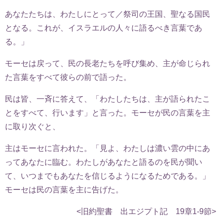
あなたたちは、わたしにとって／祭司の王国、聖なる国民
となる。これが、イスラエルの人々に語るべき言葉であ
る。」
モーセは戻って、民の長老たちを呼び集め、主が命じられ
た言葉をすべて彼らの前で語った。
民は皆、一斉に答えて、「わたしたちは、主が語られたこ
とをすべて、行います」と言った。モーセが民の言葉を主
に取り次ぐと、
主はモーセに言われた。「見よ、わたしは濃い雲の中にあ
ってあなたに臨む。わたしがあなたと語るのを民が聞い
て、いつまでもあなたを信じるようになるためである。」
モーセは民の言葉を主に告げた。
<旧約聖書 出エジプト記 19章1-9節>