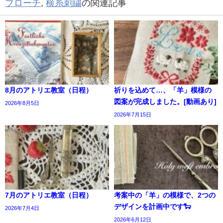
ブローチ
,
横糸刺繍
の関連記事
8月のアトリエ教室（日程）
祈りを込めて…、「羊」模様の
図案が完成しました。[動画あり]
2026年8月5日
2026年7月15日
7月のアトリエ教室（日程）
考案中の「羊」の模様で、2つの
デザインを計画中です🐑
2026年7月4日
2026年6月12日