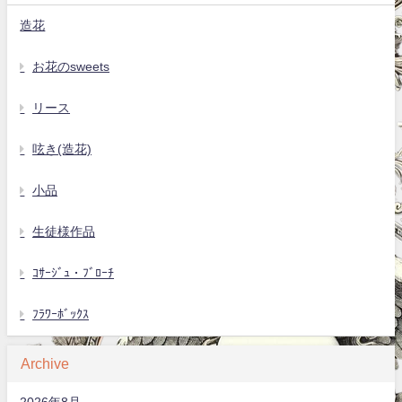
造花
お花のsweets
リース
呟き(造花)
小品
生徒様作品
ｺｻｰｼﾞｭ・ﾌﾞﾛｰﾁ
ﾌﾗﾜｰﾎﾞｯｸｽ
Archive