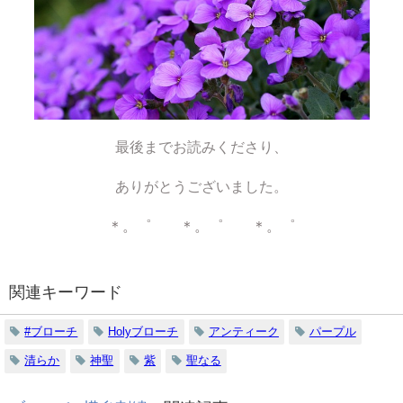
最後までお読みくださり、
ありがとうございました。
＊。゜ ＊。゜ ＊。゜
関連キーワード
#ブローチ
Holyブローチ
アンティーク
パープル
清らか
神聖
紫
聖なる