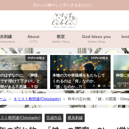
天からの癒やしと安らぎをあなたに…
糸刺繍
About
教室
God bless you
Ins
embroidery
リブリ
Atelier Class
Online Shop
ｸﾘｽﾁｬﾝの呟き
ｸﾘｽﾁｬﾝの呟き
論のはずなのに、「神様、
本物の力や幸福感をもたらして
神様に
です!助けて下さい!」と、
くれるのは「何」なのか、
2023年
間がある不思議…？😮
「誰」なのか…?!
年3月21日
2025年7月17日
ーム
キリスト教関連(Christianity)
昨年の忘れ物、「鍵」の図案・Glory(栄光
ト教関連(Christianity)
完成作品
横糸刺繍