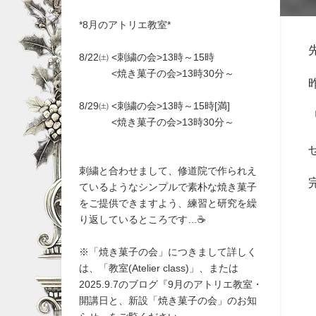
*8月のアトリエ教室*
8/22㈯ <刺繍の会>13時～15時
<焼き菓子の会>13時30分～
8/29㈯ <刺繍の会>13時～15時[満]
<焼き菓子の会>13時30分～
刺繍と合わせまして、修道院で作られえ
ているようなシンプルで素朴な焼き菓子
をご提供できますよう、練習と研究を繰
り返しているところです…☕
※「焼き菓子の会」につきまして詳しく
は、「教室(Atelier class)」、または
2025.9.7のブログ『9月のアトリエ教室・
開講日と、新設「焼き菓子の会」のお知