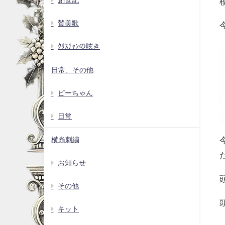
賛美歌
ｸﾘｽﾁｬﾝの呟き
日常、その他
ピーちゃん
日常
横糸刺繍
お知らせ
その他
キット