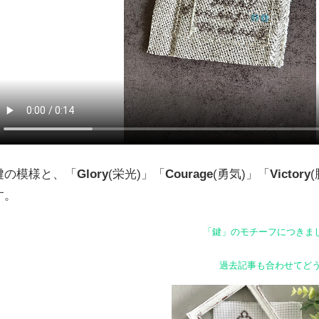
鍵の模様と、「
Glory
(栄光)」「
Courage
(勇気)」「
Victory
す。
「鍵」のモチーフにつきま
過去記事も合わせてどう