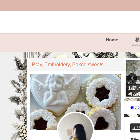
Home
横
Weft 
ｸﾘｽﾁｬﾝの呟き
聖書
Pray, Embroidery, Baked sweets.
聖書の神様にお祈りするの
聖書のススメ
無神
その理由について。
お願い
2023年2月4日
祈る瞬
5年9月19日
2023
ホ
キリス