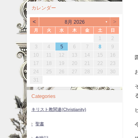
カレンダー
<
>
8月 2026
▼
月
火
水
木
金
土
日
4
6
2
4
3
6
1
4
6
2
5
3
5
1
4
2
5
3
6
1
4
6
2
3
6
2
4
2
5
1
3
6
1
4
4
5
7
3
5
1
1
4
7
2
5
7
3
6
1
4
6
2
5
3
6
1
4
7
2
5
7
3
4
7
3
5
1
3
6
2
4
7
2
5
5
1
2
0
2
0
2
0
2
0
2
0
2
2
0
2
0
0
1
1
1
1
13
10
13
13
12
10
12
12
10
13
13
10
13
12
10
13
11
11
11
11
11
11
11
11
9
7
7
8
9
7
8
9
7
8
9
9
7
9
8
8
12
14
10
12
14
12
14
10
13
13
12
10
13
14
12
14
10
14
10
12
10
13
14
12
12
11
11
11
11
11
8
8
9
8
9
8
9
8
9
9
3
4
5
6
7
8
9
7
9
5
7
3
3
6
9
4
7
9
5
8
3
6
8
4
7
5
8
3
6
9
4
7
9
5
6
9
5
7
3
5
8
4
6
9
4
7
7
18
20
16
18
14
14
17
20
15
18
20
16
19
14
17
19
15
18
16
19
14
17
20
15
18
20
16
17
20
16
18
14
16
19
15
17
20
15
18
18
19
21
17
19
15
15
18
21
16
19
21
17
20
15
18
20
16
19
17
20
15
18
21
16
19
21
17
18
21
17
19
15
17
20
16
18
21
16
19
19
10
11
12
13
14
15
16
4
6
2
4
0
0
3
6
1
4
6
2
5
0
3
5
1
4
2
5
0
3
6
1
4
6
2
3
6
2
4
0
2
5
1
3
6
1
4
4
25
27
23
25
21
21
24
27
22
25
27
23
26
21
24
26
22
25
23
26
21
24
27
22
25
27
23
24
27
23
25
21
23
26
22
24
27
22
25
25
26
28
24
26
22
22
25
28
23
26
28
24
27
22
25
27
23
26
24
27
22
25
28
23
26
28
24
25
28
24
26
22
24
27
23
25
28
23
26
26
17
18
19
20
21
22
23
1
9
7
7
0
8
1
9
7
0
8
1
9
7
0
8
1
9
9
7
9
8
0
8
1
30
28
28
31
29
30
28
31
30
28
31
29
30
30
28
30
29
29
31
29
30
31
29
29
30
31
31
29
30
30
24
25
26
27
28
29
30
31
Categories
キリスト教関連(Christianity)
聖書
創世記