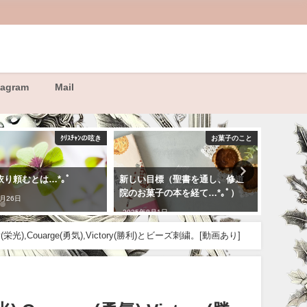
tagram
Mail
ｸﾘｽﾁｬﾝの呟き
お菓子のこと
依り頼むとは…*｡ﾟ
新しい目標（聖書を通し、修道
8月のア
院のお菓子の本を経て…*｡ﾟ）
6月26日
2026年8
2025年8月1日
),Couarge(勇気),Victory(勝利)とビーズ刺繍。[動画あり]