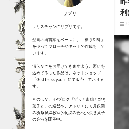
昨
利
リブリ
2
クリスチャンのリブリです。
聖書の御言葉をベースに、「横糸刺繍」
を使ってブローチやキットの作成をして
います。
清らかさをお届けできますよう、願いを
込めて作った作品は、ネットショップ
『God bless you 』にて販売しておりま
す。
そのほか、HPブログ「祈りと刺繍と焼き
菓子と」の運営や、アトリエにて月数回
の横糸刺繍教室(<刺繍の会>と<焼き菓子
の会>)を開催中。