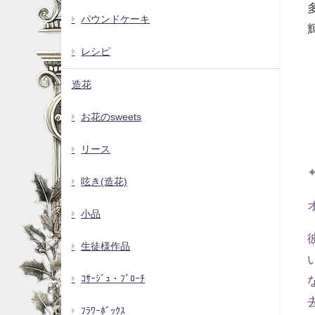
パウンドケーキ
レシピ
造花
お花のsweets
リース
呟き(造花)
小品
生徒様作品
ｺｻｰｼﾞｭ・ﾌﾞﾛｰﾁ
ﾌﾗﾜｰﾎﾞｯｸｽ