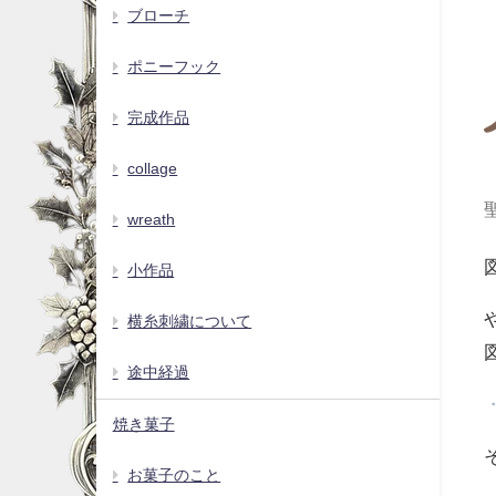
ブローチ
ポニーフック
完成作品
collage
wreath
小作品
横糸刺繍について
途中経過
焼き菓子
お菓子のこと