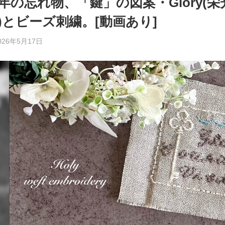
年の忘れ物、「鍵」の図案・Glory(栄光),Co
)とビーズ刺繍。[動画あり]
026年5月17日