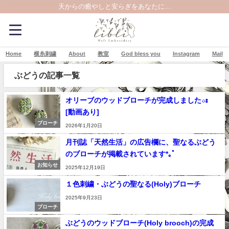
天からの癒やしと安らぎをあなたに…
Home
横糸刺繍
About
教室
God bless you
Instagram
Mail
ぶどうの記事一覧
オリーブのウッドブローチが完成しましたః
[動画あり]
ブローチ
2026年1月20日
月刊誌「天然生活」の広告欄に、聖なるぶどう
のブローチが掲載されています*｡ﾟ
お知らせ
2025年12月19日
１色刺繍・ぶどうの聖なる(Holy)ブローチ
2025年9月23日
ブローチ
ぶどうのウッドブローチ(Holy brooch)の完成