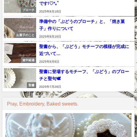
です!♡*｡ﾟ
ブローチ
2025年8月18日
準備中の「ぶどうのブローチ」と、「焼き菓
子」作りについて
お菓子のこと
2025年8月16日
聖書から、「ぶどう」モチーフの模様が完成に
近づいて…
途中経過
2025年8月6日
聖書に登場するモチーフ、「ぶどう」のブロー
チと聖句🕊
聖書
2025年7月28日
Pray, Embroidery, Baked sweets.