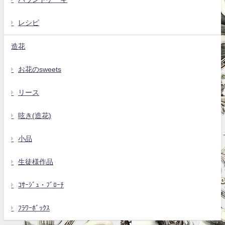
レシピ
造花
お花のsweets
リース
呟き(造花)
小品
生徒様作品
ｺｻｰｼﾞｭ・ﾌﾞﾛｰﾁ
ﾌﾗﾜｰﾎﾞｯｸｽ