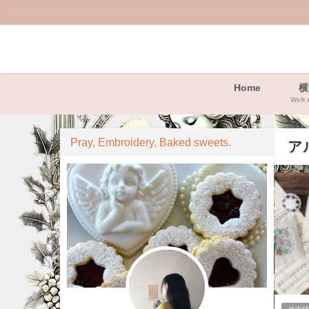
Home
横
Weft 
Pray, Embroidery, Baked sweets.
ア