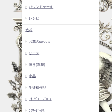
パウンドケーキ
レシピ
造花
お花のsweets
リース
呟き(造花)
小品
生徒様作品
ｺｻｰｼﾞｭ・ﾌﾞﾛｰﾁ
ﾌﾗﾜｰﾎﾞｯｸｽ