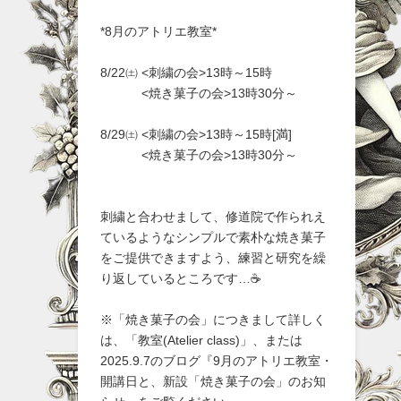
*8月のアトリエ教室*
8/22㈯ <刺繍の会>13時～15時
<焼き菓子の会>13時30分～
8/29㈯ <刺繍の会>13時～15時[満]
<焼き菓子の会>13時30分～
刺繍と合わせまして、修道院で作られえ
ているようなシンプルで素朴な焼き菓子
をご提供できますよう、練習と研究を繰
り返しているところです…☕
※「焼き菓子の会」につきまして詳しく
は、「教室(Atelier class)」、または
2025.9.7のブログ『9月のアトリエ教室・
開講日と、新設「焼き菓子の会」のお知