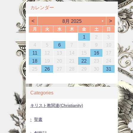
カレンダー
<
>
8月 2025
▼
月
火
水
木
金
土
日
1
4
6
2
4
3
6
1
4
6
5
3
5
1
4
2
5
3
6
1
4
6
2
3
6
2
4
2
5
1
3
6
1
4
4
2
5
7
3
5
1
1
4
7
2
5
7
6
1
4
6
2
5
3
6
1
4
7
2
5
7
3
4
7
3
5
1
3
6
2
4
7
2
5
5
1
2
3
0
2
0
2
0
2
0
2
0
2
2
0
2
0
0
1
1
1
1
13
10
13
13
12
10
12
12
10
13
13
10
13
12
10
13
11
11
11
11
11
11
11
11
8
9
7
7
8
7
8
9
7
8
9
9
7
9
8
8
12
14
10
12
14
12
14
13
13
12
10
13
14
12
14
10
14
10
12
10
13
14
12
12
11
11
11
11
11
9
8
8
9
8
9
8
9
8
9
9
4
5
6
7
8
9
10
4
7
9
5
7
3
3
6
9
4
7
9
8
3
6
8
4
7
5
8
3
6
9
4
7
9
5
6
9
5
7
3
5
8
4
6
9
4
7
7
15
18
20
16
18
14
14
17
20
15
18
20
19
14
17
19
15
18
16
19
14
17
20
15
18
20
16
17
20
16
18
14
16
19
15
17
20
15
18
18
16
19
21
17
19
15
15
18
21
16
19
21
20
15
18
20
16
19
17
20
15
18
21
16
19
21
17
18
21
17
19
15
17
20
16
18
21
16
19
19
11
12
13
14
15
16
17
1
4
6
2
4
0
0
3
6
1
4
6
5
0
3
5
1
4
2
5
0
3
6
1
4
6
2
3
6
2
4
0
2
5
1
3
6
1
4
4
22
25
27
23
25
21
21
24
27
22
25
27
26
21
24
26
22
25
23
26
21
24
27
22
25
27
23
24
27
23
25
21
23
26
22
24
27
22
25
25
23
26
28
24
26
22
22
25
28
23
26
28
27
22
25
27
23
26
24
27
22
25
28
23
26
28
24
25
28
24
26
22
24
27
23
25
28
23
26
26
18
19
20
21
22
23
24
8
1
9
7
7
0
8
1
7
0
8
1
9
7
0
8
1
9
9
7
9
8
0
8
1
29
30
28
28
31
29
28
31
30
28
31
29
30
30
28
30
29
29
30
31
29
30
29
29
30
31
31
29
30
30
25
26
27
28
29
30
31
Categories
キリスト教関連(Christianity)
聖書
創世記