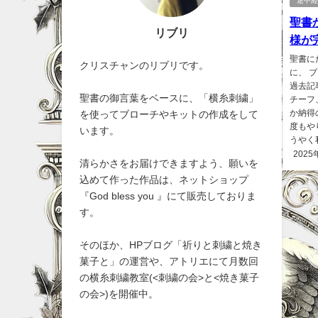
途中
聖書
リブリ
様が
聖書に
クリスチャンのリブリです。
に、 
過去記
聖書の御言葉をベースに、「横糸刺繍」
チーフ
か納得
を使ってブローチやキットの作成をして
度もや
います。
うやく
2025
清らかさをお届けできますよう、願いを
込めて作った作品は、ネットショップ
『God bless you 』にて販売しておりま
す。
そのほか、HPブログ「祈りと刺繍と焼き
菓子と」の運営や、アトリエにて月数回
の横糸刺繍教室(<刺繍の会>と<焼き菓子
の会>)を開催中。