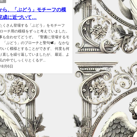
経過
から、「ぶどう」モチーフの模
完成に近づいて…
たくさん登場する「ぶどう」をモチーフ
ブローチ用の模様をずっと考えていました。
事も合わせてどうぞ。 『聖書に登場するモ
、「ぶどう」のブローチと聖句🕊』 なかな
のいく模様とすることができず、 何度も何
り直しを繰り返していましたが、 最近、よ
私の中でしっくりとくるデ...
年8月6日