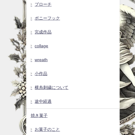
ブローチ
ポニーフック
完成作品
collage
wreath
小作品
横糸刺繍について
途中経過
焼き菓子
お菓子のこと