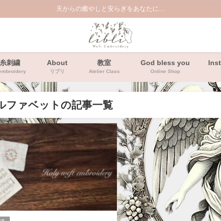
天からの癒やしと安らぎをあなたに…
糸刺繍
About
教室
God bless you
Ins
embroidery
リブリ
Atelier Class
Online Shop
ルファベットの記事一覧