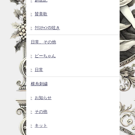
賛美歌
ｸﾘｽﾁｬﾝの呟き
日常、その他
ピーちゃん
日常
横糸刺繍
お知らせ
その他
キット