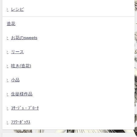
レシピ
造花
お花のsweets
リース
呟き(造花)
小品
生徒様作品
ｺｻｰｼﾞｭ・ﾌﾞﾛｰﾁ
ﾌﾗﾜｰﾎﾞｯｸｽ