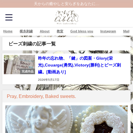
天からの癒やしと安らぎをあなたに…
Home
横糸刺繍
About
教室
God bless you
Instagram
Mail
ビーズ刺繍の記事一覧
昨年の忘れ物、「鍵」の図案・Glory(栄
光),Couarge(勇気),Victory(勝利)とビーズ刺
繍。[動画あり]
完成作品
2026年5月17日
Pray, Embroidery, Baked sweets.