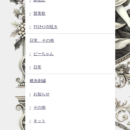
賛美歌
ｸﾘｽﾁｬﾝの呟き
日常、その他
ピーちゃん
日常
横糸刺繍
お知らせ
その他
キット