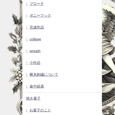
ブローチ
ポニーフック
完成作品
collage
wreath
小作品
横糸刺繍について
途中経過
焼き菓子
お菓子のこと