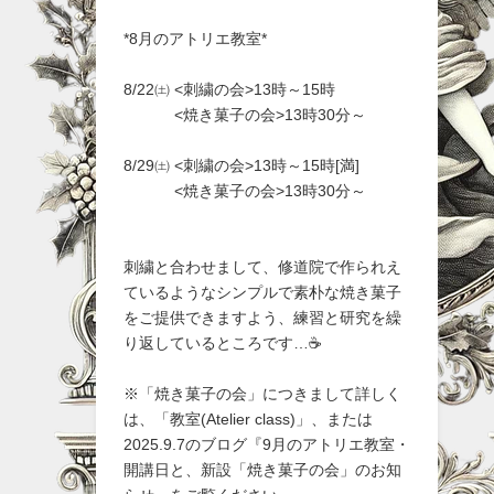
*8月のアトリエ教室*
8/22㈯ <刺繍の会>13時～15時
<焼き菓子の会>13時30分～
8/29㈯ <刺繍の会>13時～15時[満]
<焼き菓子の会>13時30分～
刺繍と合わせまして、修道院で作られえ
ているようなシンプルで素朴な焼き菓子
をご提供できますよう、練習と研究を繰
り返しているところです…☕
※「焼き菓子の会」につきまして詳しく
は、「教室(Atelier class)」、または
2025.9.7のブログ『9月のアトリエ教室・
開講日と、新設「焼き菓子の会」のお知