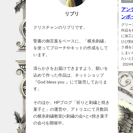
ﾌﾗﾜｰﾎ
アン
リブリ
ンボ
グリー
クリスチャンのリブリです。
作品を
に加工
聖書の御言葉をベースに、「横糸刺繍」
ひび割
ク感を
を使ってブローチやキットの作成をして
しまい
います。
たいと思
2024
清らかさをお届けできますよう、願いを
込めて作った作品は、ネットショップ
『God bless you 』にて販売しておりま
す。
そのほか、HPブログ「祈りと刺繍と焼き
菓子と」の運営や、アトリエにて月数回
の横糸刺繍教室(<刺繍の会>と<焼き菓子
の会>)を開催中。