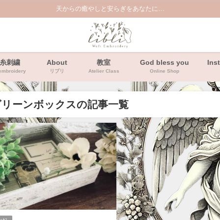
天からの癒やしと安らぎをあなたに…
糸刺繍
About
教室
God bless you
Ins
embroidery
リブリ
Atelier Class
Online Shop
グリーンボックスの記事一覧