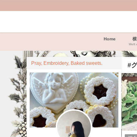
Home
横
Weft 
Pray, Embroidery, Baked sweets.
#