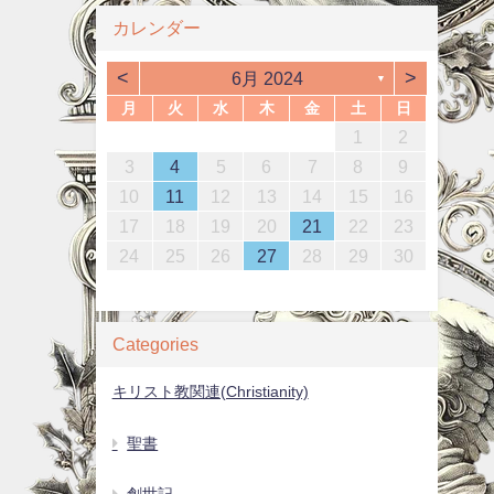
カレンダー
<
>
6月 2024
▼
月
火
水
木
金
土
日
1
4
6
2
4
3
6
1
4
6
2
5
3
5
1
4
2
5
3
6
4
6
2
3
6
2
4
2
5
1
3
6
1
4
4
2
5
7
3
5
1
1
4
7
2
5
7
3
6
1
4
6
2
5
3
6
1
4
7
5
7
3
4
7
3
5
1
3
6
2
4
7
2
5
5
1
2
0
2
0
2
0
2
0
2
0
2
2
0
2
0
0
1
1
1
1
13
10
13
13
12
10
12
12
10
13
13
10
13
12
10
13
11
11
11
11
11
11
11
11
8
9
7
7
8
9
7
8
9
7
9
9
7
9
8
8
12
14
10
12
14
12
14
10
13
13
12
10
13
14
12
14
10
14
10
12
10
13
14
12
12
11
11
11
11
11
9
8
8
9
8
9
8
8
9
9
3
4
5
6
7
8
9
4
7
9
5
7
3
3
6
9
4
7
9
5
8
3
6
8
4
7
5
8
3
6
9
7
9
5
6
9
5
7
3
5
8
4
6
9
4
7
7
15
18
20
16
18
14
14
17
20
15
18
20
16
19
14
17
19
15
18
16
19
14
17
20
18
20
16
17
20
16
18
14
16
19
15
17
20
15
18
18
16
19
21
17
19
15
15
18
21
16
19
21
17
20
15
18
20
16
19
17
20
15
18
21
19
21
17
18
21
17
19
15
17
20
16
18
21
16
19
19
10
11
12
13
14
15
16
1
4
6
2
4
0
0
3
6
1
4
6
2
5
0
3
5
1
4
2
5
0
3
6
4
6
2
3
6
2
4
0
2
5
1
3
6
1
4
4
22
25
27
23
25
21
21
24
27
22
25
27
23
26
21
24
26
22
25
23
26
21
24
27
25
27
23
24
27
23
25
21
23
26
22
24
27
22
25
25
23
26
28
24
26
22
22
25
28
23
26
28
24
27
22
25
27
23
26
24
27
22
25
28
26
28
24
25
28
24
26
22
24
27
23
25
28
23
26
26
17
18
19
20
21
22
23
8
1
9
7
7
0
8
1
9
7
0
8
1
9
7
0
1
9
9
7
9
8
0
8
1
29
30
28
28
31
29
30
28
31
30
28
31
30
30
28
30
29
29
30
31
29
30
31
29
29
31
31
29
30
30
24
25
26
27
28
29
30
Categories
キリスト教関連(Christianity)
聖書
創世記