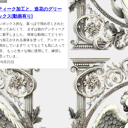
ﾞｯｸｽ
ティーク加工と、造花のグリー
ックス[動画有り]
ンボックス的な、葉っぱで埋め尽くされた
作ってみたくて、 まずは箱のアンティーク
に着手しました。 簡単な動画にてどうぞ♪
れ加工がされる液体を塗って、アンティー
演出しています🤍 とてもとても気に入って
😍、 もっと色々な物に使用して、練習し
っていま...
年6月21日