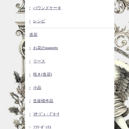
パウンドケーキ
レシピ
造花
お花のsweets
リース
呟き(造花)
小品
生徒様作品
ｺｻｰｼﾞｭ・ﾌﾞﾛｰﾁ
ﾌﾗﾜｰﾎﾞｯｸｽ