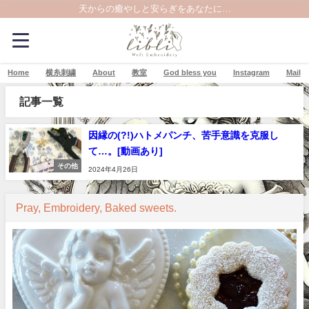
天からの癒やしと安らぎをあなたに…
Home
横糸刺繍
About
教室
God bless you
Instagram
Mail
記事一覧
因縁の(?!)ハトメパンチ、苦手意識を克服し
て…。[動画あり]
その他
2024年4月26日
Pray, Embroidery, Baked sweets.