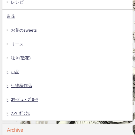
レシピ
造花
お花のsweets
リース
呟き(造花)
小品
生徒様作品
ｺｻｰｼﾞｭ・ﾌﾞﾛｰﾁ
ﾌﾗﾜｰﾎﾞｯｸｽ
Archive