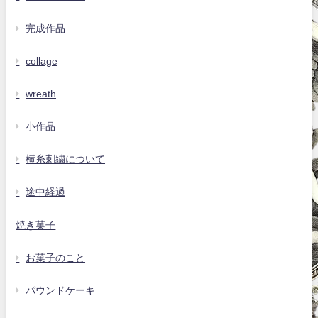
完成作品
collage
wreath
小作品
横糸刺繍について
途中経過
焼き菓子
お菓子のこと
パウンドケーキ