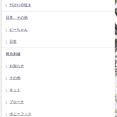
ｸﾘｽﾁｬﾝの呟き
日常、その他
ピーちゃん
日常
横糸刺繍
お知らせ
その他
キット
ブローチ
ポニーフック