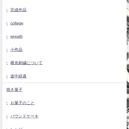
完成作品
collage
wreath
小作品
横糸刺繍について
途中経過
焼き菓子
お菓子のこと
パウンドケーキ