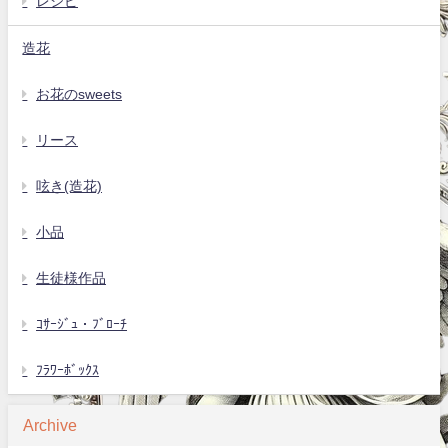
レシピ
造花
お花のsweets
リース
呟き(造花)
小品
生徒様作品
ｺｻｰｼﾞｭ・ﾌﾞﾛｰﾁ
ﾌﾗﾜｰﾎﾞｯｸｽ
Archive