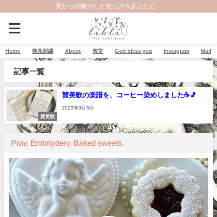
天からの癒やしと安らぎをあなたに…
Home
横糸刺繍
About
教室
God bless you
Instagram
Mail
記事一覧
賛美歌の楽譜を、コーヒー染めしました☕🎵
2023年3月5日
賛美歌
Pray, Embroidery, Baked sweets.