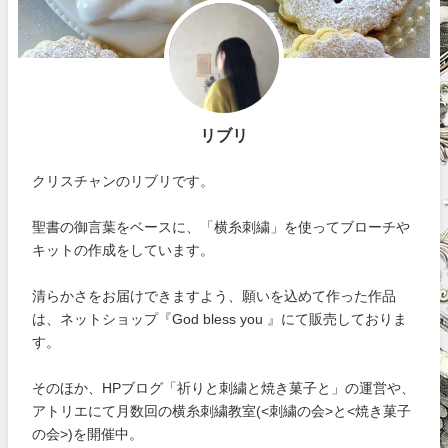
リブリ
クリスチャンのリブリです。
聖書の御言葉をベースに、「横糸刺繍」を使ってブローチや
キットの作成をしています。
清らかさをお届けできますよう、願いを込めて作った作品
は、ネットショップ『God bless you 』にて販売しておりま
す。
そのほか、HPブログ「祈りと刺繍と焼き菓子と」の運営や、
アトリエにて月数回の横糸刺繍教室(<刺繍の会>と<焼き菓子
の会>)を開催中。