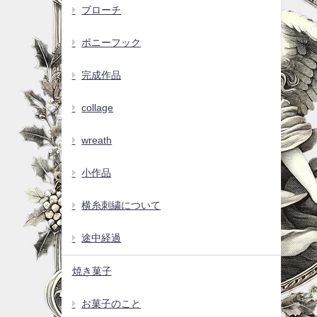
ブローチ
ポニーフック
完成作品
collage
wreath
小作品
横糸刺繍について
途中経過
焼き菓子
お菓子のこと