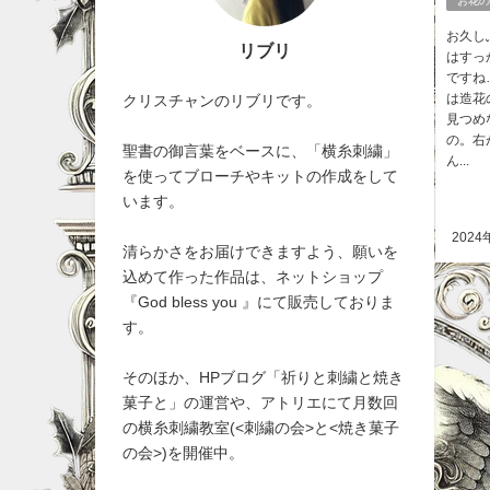
お花のs
お久し
リブリ
はすっ
ですね
は造花
クリスチャンのリブリです。
見つめ
の。右
聖書の御言葉をベースに、「横糸刺繍」
ん...
を使ってブローチやキットの作成をして
います。
2024
清らかさをお届けできますよう、願いを
込めて作った作品は、ネットショップ
『God bless you 』にて販売しておりま
す。
そのほか、HPブログ「祈りと刺繍と焼き
菓子と」の運営や、アトリエにて月数回
の横糸刺繍教室(<刺繍の会>と<焼き菓子
の会>)を開催中。