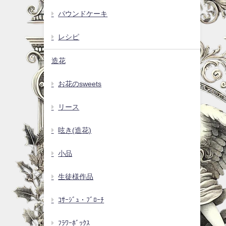
パウンドケーキ
レシピ
造花
お花のsweets
リース
呟き(造花)
小品
生徒様作品
ｺｻｰｼﾞｭ・ﾌﾞﾛｰﾁ
ﾌﾗﾜｰﾎﾞｯｸｽ