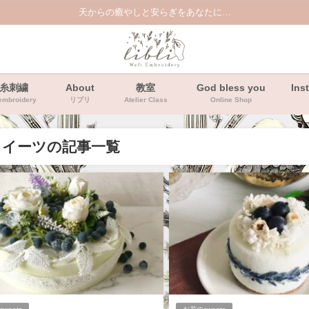
天からの癒やしと安らぎをあなたに…
糸刺繍
About
教室
God bless you
Ins
embroidery
リブリ
Atelier Class
Online Shop
スイーツの記事一覧