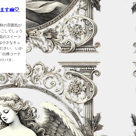
す🍰🤍
秋の雰囲気が
過ごしでしょう
お花のスイーツ
ずは小さなキュ
ださい。 いか
、「白樺コーテ
バタ...