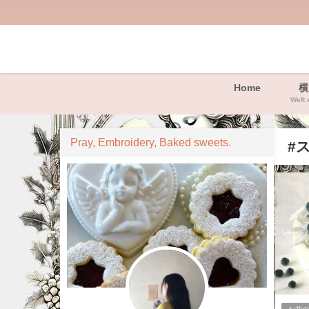
Home
横
Weft 
Pray, Embroidery, Baked sweets.
#