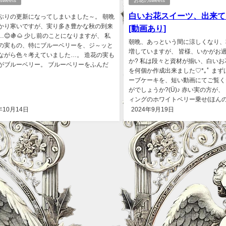
weets
お花のsweets
白いお花スイーツ、出来てま
ぶりの更新になってしまいました～。 朝晩
かり寒いですが、実り多き豊かな秋の到来
[動画あり]
…😊🍇🌰 少し前のことになりますが、 私
朝晩、あっという間に涼しくなり、
の実もの、特にブルーベリーを、ジ～ッと
増していますが、 皆様、いかがお
ながら色々考えていました…。 造花の実も
か? 私は段々と資材が揃い、白い
がブルーベリー。 ブルーベリーをふんだ
を何個か作成出来ました♡*｡ﾟ ま
ーブケーキを、短い動画にてご覧く
がでしょうか?(Ü)♪ 赤い実の方が
ィングのホワイトベリー乗せ(ほんのり
年10月14日
2024年9月19日