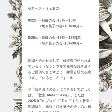
*8月のアトリエ教室*
8/22㈯ <刺繍の会>13時～15時
<焼き菓子の会>13時30分～
8/29㈯ <刺繍の会>13時～15時[満]
<焼き菓子の会>13時30分～
刺繍と合わせまして、修道院で作られえ
ているようなシンプルで素朴な焼き菓子
をご提供できますよう、練習と研究を繰
り返しているところです…☕
※「焼き菓子の会」につきまして詳しく
は、「教室(Atelier class)」、または
2025.9.7のブログ『9月のアトリエ教室・
開講日と、新設「焼き菓子の会」のお知