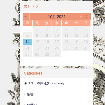
カレンダー
<
>
10月 2024
▼
月
火
水
木
金
土
日
1
4
6
2
4
3
6
1
4
6
2
5
3
5
1
4
2
3
6
1
4
6
2
3
6
2
4
2
5
1
3
6
1
4
4
2
5
7
3
5
1
1
4
7
2
5
7
3
6
1
4
6
2
5
3
1
4
7
2
5
7
3
4
7
3
5
1
3
6
2
4
7
2
5
5
1
2
3
4
5
6
0
2
0
2
0
2
0
2
0
2
2
0
2
0
0
1
1
1
13
10
13
13
12
10
12
10
13
13
10
13
12
10
13
11
11
11
11
11
11
11
11
8
9
7
7
8
9
7
8
9
7
8
9
9
7
9
8
8
12
14
10
12
14
12
14
10
13
13
12
10
14
12
14
10
14
10
12
10
13
14
12
12
11
11
11
11
11
9
8
8
9
8
9
8
9
8
9
9
7
8
9
10
11
12
13
4
7
9
5
7
3
3
6
9
4
7
9
5
8
3
6
8
4
7
5
3
6
9
4
7
9
5
6
9
5
7
3
5
8
4
6
9
4
7
7
15
18
20
16
18
14
14
17
20
15
18
20
16
19
14
17
19
15
18
16
14
17
20
15
18
20
16
17
20
16
18
14
16
19
15
17
20
15
18
18
16
19
21
17
19
15
15
18
21
16
19
21
17
20
15
18
20
16
19
17
15
18
21
16
19
21
17
18
21
17
19
15
17
20
16
18
21
16
19
19
14
15
16
17
18
19
20
1
4
6
2
4
0
0
3
6
1
4
6
2
5
0
3
5
1
4
2
0
3
6
1
4
6
2
3
6
2
4
0
2
5
1
3
6
1
4
4
22
25
27
23
25
21
21
24
27
22
25
27
23
26
21
24
26
22
25
23
21
24
27
22
25
27
23
24
27
23
25
21
23
26
22
24
27
22
25
25
23
26
28
24
26
22
22
25
28
23
26
28
24
27
22
25
27
23
26
24
22
25
28
23
26
28
24
25
28
24
26
22
24
27
23
25
28
23
26
26
21
22
23
24
25
26
27
8
1
9
7
7
0
8
1
9
7
0
8
1
9
7
0
8
1
9
9
7
9
8
0
8
1
29
30
28
28
31
29
30
28
31
30
28
31
29
30
30
28
30
29
29
30
31
29
30
31
29
29
30
31
31
29
30
30
28
29
30
31
Categories
キリスト教関連(Christianity)
聖書
創世記