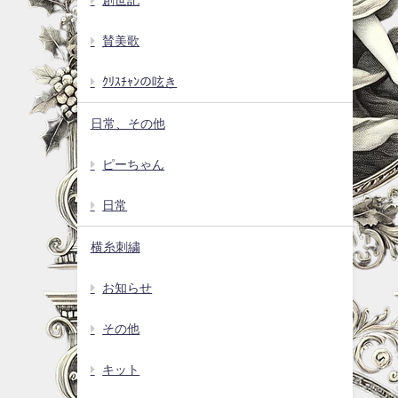
賛美歌
ｸﾘｽﾁｬﾝの呟き
日常、その他
ピーちゃん
日常
横糸刺繍
お知らせ
その他
キット