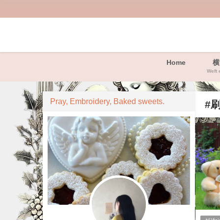
Home
横
Weft 
Pray, Embroidery, Baked sweets.
#