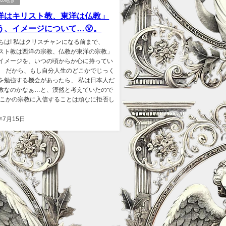
ｬﾝの呟き
洋はキリスト教、東洋は仏教」
う、イメージについて…😮。
ちは! 私はクリスチャンになる前まで、
スト教は西洋の宗教、仏教が東洋の宗教」
イメージを、いつの頃からか心に持ってい
。 だから、もし自分人生のどこかでじっく
を勉強する機会があったら、 私は日本人だ
教なのかなぁ…と、漠然と考えていたので
どこかの宗教に入信することは頑なに拒否し
年7月15日