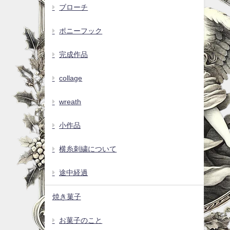
ブローチ
ポニーフック
完成作品
collage
wreath
小作品
横糸刺繍について
途中経過
焼き菓子
お菓子のこと