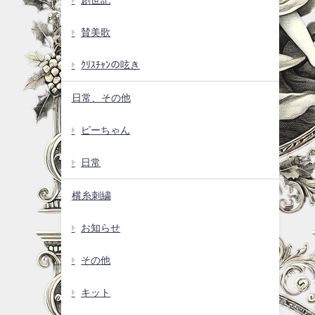
賛美歌
ｸﾘｽﾁｬﾝの呟き
日常、その他
ピーちゃん
日常
横糸刺繍
お知らせ
その他
キット