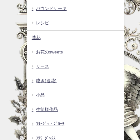
パウンドケーキ
レシピ
造花
お花のsweets
リース
呟き(造花)
小品
生徒様作品
ｺｻｰｼﾞｭ・ﾌﾞﾛｰﾁ
ﾌﾗﾜｰﾎﾞｯｸｽ