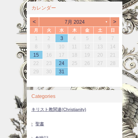
カレンダー
<
>
7月 2024
▼
月
火
水
木
金
土
日
1
4
6
2
4
3
6
1
4
6
2
5
3
5
1
4
2
5
3
1
4
6
2
3
6
2
4
2
5
1
3
6
1
4
4
2
5
7
3
5
1
1
4
7
2
5
7
3
6
1
4
6
2
5
3
6
1
4
2
5
7
3
4
7
3
5
1
3
6
2
4
7
2
5
5
1
2
3
4
5
6
7
0
2
0
2
0
2
0
0
2
2
0
2
0
0
1
1
1
1
13
10
13
13
12
10
12
12
10
13
10
13
12
10
13
11
11
11
11
11
11
11
11
8
9
7
7
8
9
7
8
9
7
8
9
9
7
9
8
8
12
14
10
12
14
12
14
10
13
13
12
10
13
12
14
10
14
10
12
10
13
14
12
12
11
11
11
11
11
9
8
8
9
8
9
8
9
8
9
9
8
9
10
11
12
13
14
4
7
9
5
7
3
3
6
9
4
7
9
5
8
3
6
8
4
7
5
8
3
6
4
7
9
5
6
9
5
7
3
5
8
4
6
9
4
7
7
15
18
20
16
18
14
14
17
20
15
18
20
16
19
14
17
19
15
18
16
19
14
17
15
18
20
16
17
20
16
18
14
16
19
15
17
20
15
18
18
16
19
21
17
19
15
15
18
21
16
19
21
17
20
15
18
20
16
19
17
20
15
18
16
19
21
17
18
21
17
19
15
17
20
16
18
21
16
19
19
15
16
17
18
19
20
21
1
4
6
2
4
0
0
3
6
1
4
6
2
5
0
3
5
1
4
2
5
0
3
1
4
6
2
3
6
2
4
0
2
5
1
3
6
1
4
4
22
25
27
23
25
21
21
24
27
22
25
27
23
26
21
24
26
22
25
23
26
21
24
22
25
27
23
24
27
23
25
21
23
26
22
24
27
22
25
25
23
26
28
24
26
22
22
25
28
23
26
28
24
27
22
25
27
23
26
24
27
22
25
23
26
28
24
25
28
24
26
22
24
27
23
25
28
23
26
26
22
23
24
25
26
27
28
8
1
9
7
7
0
8
1
9
7
0
8
1
9
7
0
8
1
9
9
7
9
8
0
8
1
29
30
28
28
31
29
30
28
31
30
28
31
29
30
30
28
30
29
29
30
31
29
30
31
29
29
30
31
31
29
30
30
29
30
31
Categories
キリスト教関連(Christianity)
聖書
創世記