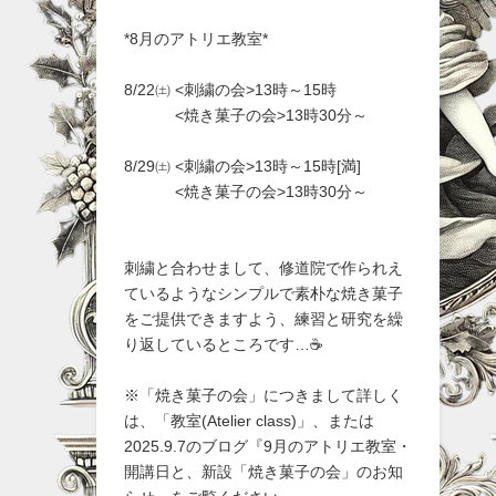
*8月のアトリエ教室*
8/22㈯ <刺繍の会>13時～15時
<焼き菓子の会>13時30分～
8/29㈯ <刺繍の会>13時～15時[満]
<焼き菓子の会>13時30分～
刺繍と合わせまして、修道院で作られえ
ているようなシンプルで素朴な焼き菓子
をご提供できますよう、練習と研究を繰
り返しているところです…☕
※「焼き菓子の会」につきまして詳しく
は、「教室(Atelier class)」、または
2025.9.7のブログ『9月のアトリエ教室・
開講日と、新設「焼き菓子の会」のお知