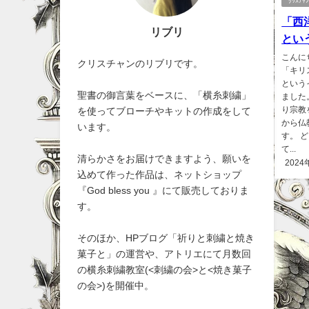
ｸﾘｽﾁ
「西
リブリ
とい
こんに
クリスチャンのリブリです。
「キリ
という
聖書の御言葉をベースに、「横糸刺繍」
ました
り宗教
を使ってブローチやキットの作成をして
から仏
います。
す。 
て...
清らかさをお届けできますよう、願いを
2024
込めて作った作品は、ネットショップ
『God bless you 』にて販売しておりま
す。
そのほか、HPブログ「祈りと刺繍と焼き
菓子と」の運営や、アトリエにて月数回
の横糸刺繍教室(<刺繍の会>と<焼き菓子
の会>)を開催中。