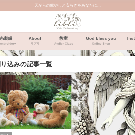
天からの癒やしと安らぎをあなたに…
糸刺繍
About
教室
God bless you
Ins
embroidery
リブリ
Atelier Class
Online Shop
刷り込みの記事一覧