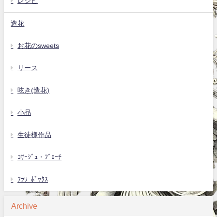
レシピ
造花
お花のsweets
リース
呟き(造花)
小品
生徒様作品
ｺｻｰｼﾞｭ・ﾌﾞﾛｰﾁ
ﾌﾗﾜｰﾎﾞｯｸｽ
Archive