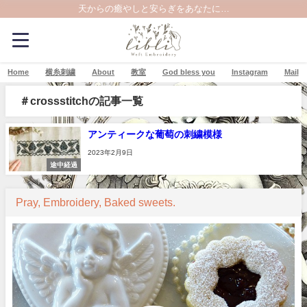
天からの癒やしと安らぎをあなたに…
Home
横糸刺繍
About
教室
God bless you
Instagram
Mail
＃crossstitchの記事一覧
アンティークな葡萄の刺繍模様
2023年2月9日
途中経過
Pray, Embroidery, Baked sweets.