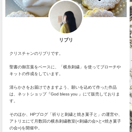
リブリ
クリスチャンのリブリです。
聖書の御言葉をベースに、「横糸刺繍」を使ってブローチや
キットの作成をしています。
清らかさをお届けできますよう、願いを込めて作った作品
は、ネットショップ『God bless you 』にて販売しておりま
す。
そのほか、HPブログ「祈りと刺繍と焼き菓子と」の運営や、
アトリエにて月数回の横糸刺繍教室(<刺繍の会>と<焼き菓子
の会>)を開催中。