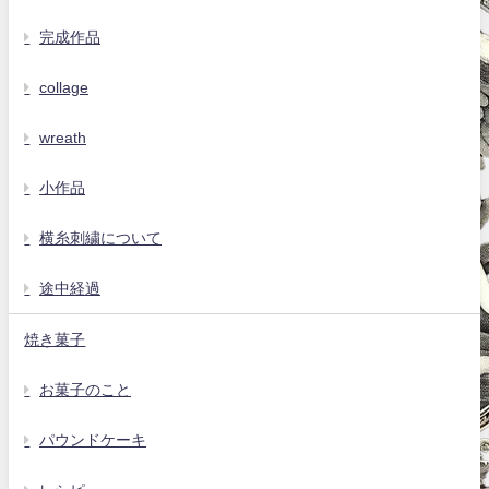
完成作品
collage
wreath
小作品
横糸刺繍について
途中経過
焼き菓子
お菓子のこと
パウンドケーキ