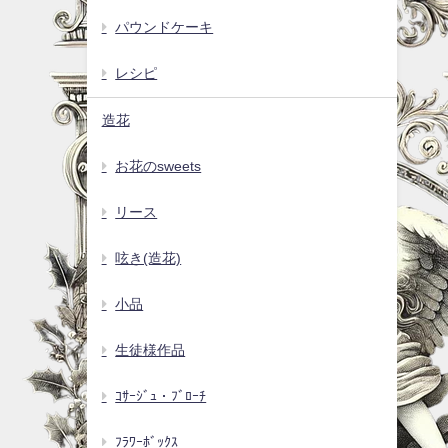
パウンドケーキ
レシピ
造花
お花のsweets
リース
呟き(造花)
小品
生徒様作品
ｺｻｰｼﾞｭ・ﾌﾞﾛｰﾁ
ﾌﾗﾜｰﾎﾞｯｸｽ