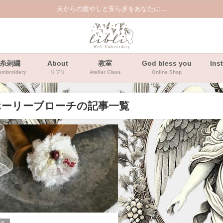
天からの癒やしと安らぎをあなたに…
糸刺繍
About
教室
God bless you
Ins
embroidery
リブリ
Atelier Class
Online Shop
ホーリーブローチの記事一覧