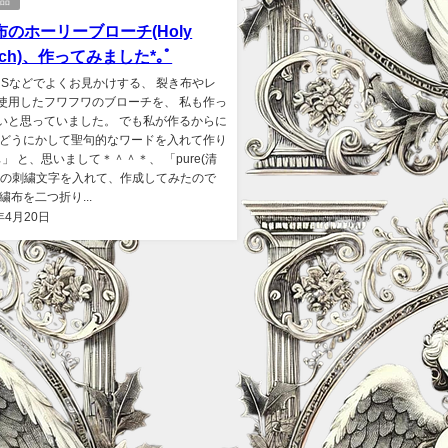
作品
布のホーリーブローチ(Holy
och)、作ってみました*｡ﾟ
NSなどでよくお見かけする、 裂き布やレ
使用したフワフワのブローチを、 私も作っ
いと思っていました。 でも私が作るからに
「どうにかして聖句的なワードを入れて作り
💪」 と、思いまして＊＾＾＊、 「pure(清
」の刺繍文字を入れて、作成してみたので
繍布を二つ折り...
年4月20日