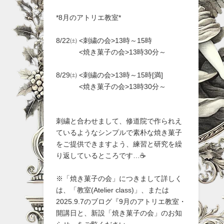
*8月のアトリエ教室*
8/22㈯ <刺繍の会>13時～15時
<焼き菓子の会>13時30分～
8/29㈯ <刺繍の会>13時～15時[満]
<焼き菓子の会>13時30分～
刺繍と合わせまして、修道院で作られえ
ているようなシンプルで素朴な焼き菓子
をご提供できますよう、練習と研究を繰
り返しているところです…☕
※「焼き菓子の会」につきまして詳しく
は、「教室(Atelier class)」、または
2025.9.7のブログ『9月のアトリエ教室・
開講日と、新設「焼き菓子の会」のお知