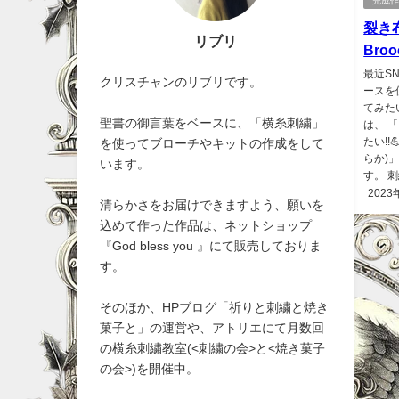
完成
裂き
リブリ
Bro
最近S
クリスチャンのリブリです。
ースを
てみた
聖書の御言葉をベースに、「横糸刺繍」
は、 
たい!!
を使ってブローチやキットの作成をして
らか)
います。
す。 刺
2023
清らかさをお届けできますよう、願いを
込めて作った作品は、ネットショップ
『God bless you 』にて販売しておりま
す。
そのほか、HPブログ「祈りと刺繍と焼き
菓子と」の運営や、アトリエにて月数回
の横糸刺繍教室(<刺繍の会>と<焼き菓子
の会>)を開催中。