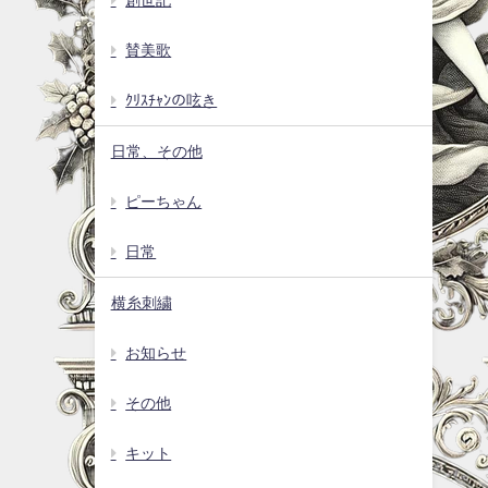
賛美歌
ｸﾘｽﾁｬﾝの呟き
日常、その他
ピーちゃん
日常
横糸刺繍
お知らせ
その他
キット