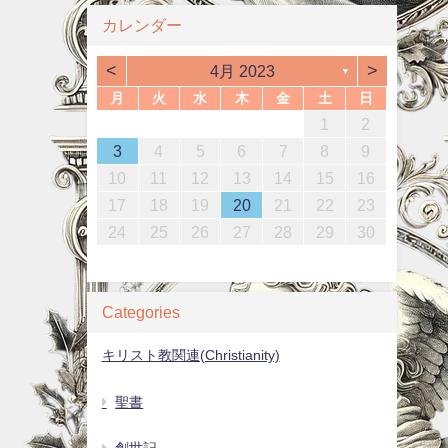
カレンダー
<
>
4月 2023
▼
月
火
水
木
金
土
日
1
4
6
2
4
3
6
1
4
6
2
5
3
5
1
4
2
5
3
6
1
4
6
2
3
6
2
4
2
5
1
3
6
4
4
2
5
7
3
5
1
1
4
7
2
5
7
3
6
1
4
6
2
5
3
6
1
4
7
2
5
7
3
4
7
3
5
1
3
6
2
4
7
5
5
1
2
0
2
0
2
0
2
0
2
0
2
2
0
2
0
0
1
1
1
1
13
10
13
13
12
10
12
12
10
13
13
10
13
12
10
13
11
11
11
11
11
11
11
11
8
9
7
7
8
9
7
8
9
7
8
9
9
7
9
8
12
14
10
12
14
12
14
10
13
13
12
10
13
14
12
14
10
14
10
12
10
13
14
12
12
11
11
11
11
11
9
8
8
9
8
9
8
9
8
9
3
4
5
6
7
8
9
4
7
9
5
7
3
3
6
9
4
7
9
5
8
3
6
8
4
7
5
8
3
6
9
4
7
9
5
6
9
5
7
3
5
8
4
6
9
7
7
15
18
20
16
18
14
14
17
20
15
18
20
16
19
14
17
19
15
18
16
19
14
17
20
15
18
20
16
17
20
16
18
14
16
19
15
17
20
18
18
16
19
21
17
19
15
15
18
21
16
19
21
17
20
15
18
20
16
19
17
20
15
18
21
16
19
21
17
18
21
17
19
15
17
20
16
18
21
19
19
10
11
12
13
14
15
16
1
4
6
2
4
0
0
3
6
1
4
6
2
5
0
3
5
1
4
2
5
0
3
6
1
4
6
2
3
6
2
4
0
2
5
1
3
6
4
4
22
25
27
23
25
21
21
24
27
22
25
27
23
26
21
24
26
22
25
23
26
21
24
27
22
25
27
23
24
27
23
25
21
23
26
22
24
27
25
25
23
26
28
24
26
22
22
25
28
23
26
28
24
27
22
25
27
23
26
24
27
22
25
28
23
26
28
24
25
28
24
26
22
24
27
23
25
28
26
26
17
18
19
20
21
22
23
8
1
9
7
7
0
8
1
9
7
0
8
1
9
7
0
8
1
9
9
7
9
8
0
1
29
30
28
28
31
29
30
28
31
30
28
31
29
30
30
28
30
29
30
31
29
30
31
29
29
30
31
31
29
30
24
25
26
27
28
29
30
Categories
キリスト教関連(Christianity)
聖書
創世記