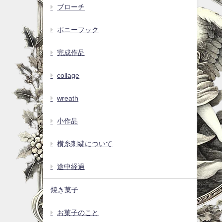
ブローチ
ポニーフック
完成作品
collage
wreath
小作品
横糸刺繍について
途中経過
焼き菓子
お菓子のこと