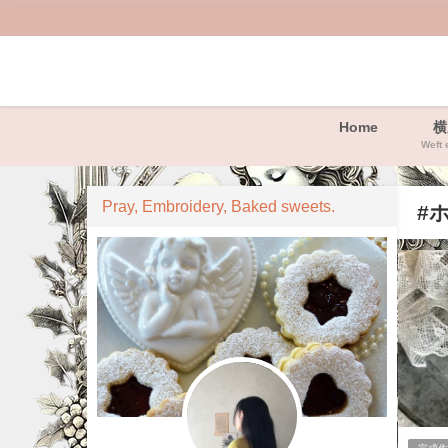
Home
横
Weft 
Pray, Embroidery, Baked sweets.
#