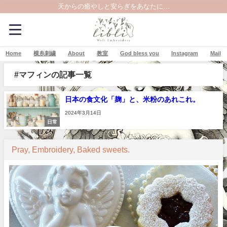
天からの癒やしと安らぎをあなたに…
Home
横糸刺繍
About
教室
God bless you
Instagram
Mail
#マフィンの記事一覧
日本の食文化「麹」と、米粉のあれこれ。
2024年3月14日
日常
Pray, Embroidery, Baked sweets.