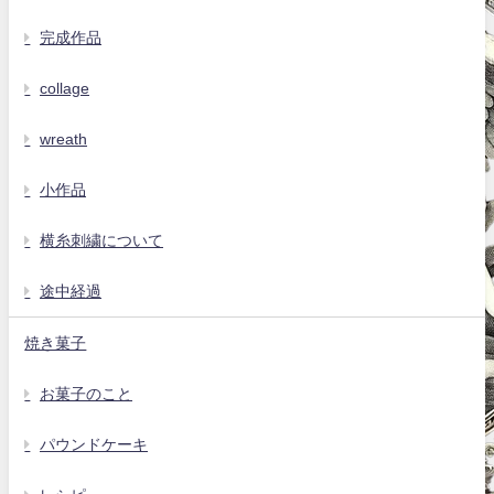
完成作品
collage
wreath
小作品
横糸刺繍について
途中経過
焼き菓子
お菓子のこと
パウンドケーキ