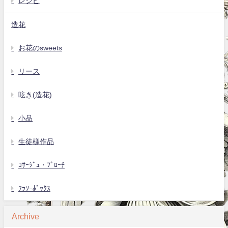
レシピ
造花
お花のsweets
リース
呟き(造花)
小品
生徒様作品
ｺｻｰｼﾞｭ・ﾌﾞﾛｰﾁ
ﾌﾗﾜｰﾎﾞｯｸｽ
Archive