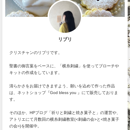
リブリ
クリスチャンのリブリです。
聖書の御言葉をベースに、「横糸刺繍」を使ってブローチや
キットの作成をしています。
清らかさをお届けできますよう、願いを込めて作った作品
は、ネットショップ『God bless you 』にて販売しておりま
す。
そのほか、HPブログ「祈りと刺繍と焼き菓子と」の運営や、
アトリエにて月数回の横糸刺繍教室(<刺繍の会>と<焼き菓子
の会>)を開催中。