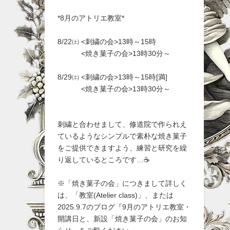
*8月のアトリエ教室*
8/22㈯ <刺繍の会>13時～15時
<焼き菓子の会>13時30分～
8/29㈯ <刺繍の会>13時～15時[満]
<焼き菓子の会>13時30分～
刺繍と合わせまして、修道院で作られえ
ているようなシンプルで素朴な焼き菓子
をご提供できますよう、練習と研究を繰
り返しているところです…☕
※「焼き菓子の会」につきまして詳しく
は、「教室(Atelier class)」、または
2025.9.7のブログ『9月のアトリエ教室・
開講日と、新設「焼き菓子の会」のお知