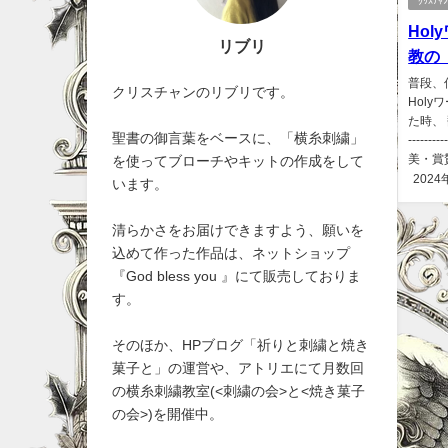
ｸﾘｽﾁ
Ho
リブリ
教の
普段、
クリスチャンのリブリです。
Hol
た時、 
聖書の御言葉をベースに、「横糸刺繍」
--------
美・賞賛) 
を使ってブローチやキットの作成をして
2024
います。
清らかさをお届けできますよう、願いを
込めて作った作品は、ネットショップ
『God bless you 』にて販売しておりま
す。
そのほか、HPブログ「祈りと刺繍と焼き
菓子と」の運営や、アトリエにて月数回
の横糸刺繍教室(<刺繍の会>と<焼き菓子
の会>)を開催中。