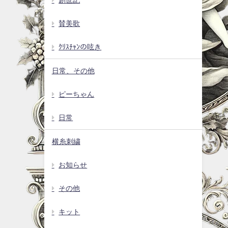
賛美歌
ｸﾘｽﾁｬﾝの呟き
日常、その他
ピーちゃん
日常
横糸刺繍
お知らせ
その他
キット