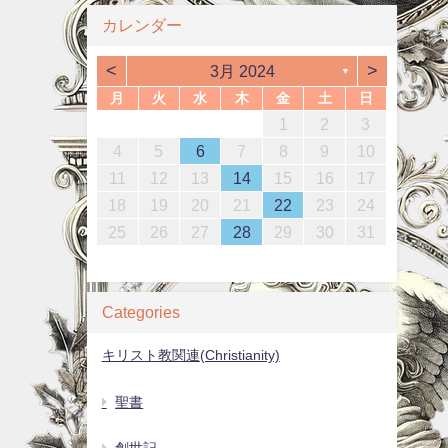
カレンダー
<
>
3月 2024
▼
月
火
水
木
金
土
日
1
4
6
2
4
3
6
1
4
6
2
5
3
5
1
4
2
5
3
6
1
4
6
3
6
2
4
2
5
1
3
6
1
4
4
2
5
7
3
5
1
1
4
7
2
5
7
3
6
1
4
6
2
5
3
6
1
4
7
2
5
7
4
7
3
5
1
3
6
2
4
7
2
5
5
1
2
3
0
2
0
2
0
2
0
2
0
2
2
0
2
0
0
1
1
1
1
13
10
13
13
12
10
12
12
10
13
13
10
13
12
10
13
11
11
11
11
11
11
11
11
8
9
7
7
8
9
7
8
9
7
8
9
7
9
8
8
12
14
10
12
14
12
14
10
13
13
12
10
13
14
12
14
14
10
12
10
13
14
12
12
11
11
11
11
11
9
8
8
9
8
9
8
9
8
9
9
4
5
6
7
8
9
10
4
7
9
5
7
3
3
6
9
4
7
9
5
8
3
6
8
4
7
5
8
3
6
9
4
7
9
6
9
5
7
3
5
8
4
6
9
4
7
7
15
18
20
16
18
14
14
17
20
15
18
20
16
19
14
17
19
15
18
16
19
14
17
20
15
18
20
17
20
16
18
14
16
19
15
17
20
15
18
18
16
19
21
17
19
15
15
18
21
16
19
21
17
20
15
18
20
16
19
17
20
15
18
21
16
19
21
18
21
17
19
15
17
20
16
18
21
16
19
19
11
12
13
14
15
16
17
1
4
6
2
4
0
0
3
6
1
4
6
2
5
0
3
5
1
4
2
5
0
3
6
1
4
6
3
6
2
4
0
2
5
1
3
6
1
4
4
22
25
27
23
25
21
21
24
27
22
25
27
23
26
21
24
26
22
25
23
26
21
24
27
22
25
27
24
27
23
25
21
23
26
22
24
27
22
25
25
23
26
28
24
26
22
22
25
28
23
26
28
24
27
22
25
27
23
26
24
27
22
25
28
23
26
28
25
28
24
26
22
24
27
23
25
28
23
26
26
18
19
20
21
22
23
24
8
1
9
7
7
0
8
1
9
7
0
8
1
9
7
0
8
1
9
7
9
8
0
8
1
29
30
28
28
31
29
30
28
31
30
28
31
29
30
28
30
29
29
30
31
29
30
31
29
29
30
31
29
30
30
25
26
27
28
29
30
31
Categories
キリスト教関連(Christianity)
聖書
創世記