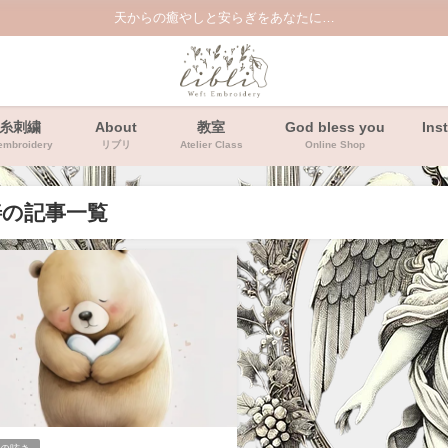
天からの癒やしと安らぎをあなたに…
糸刺繍
About
教室
God bless you
Ins
embroidery
リブリ
Atelier Class
Online Shop
善の記事一覧