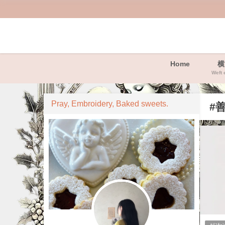
Home
横
Weft 
Pray, Embroidery, Baked sweets.
#