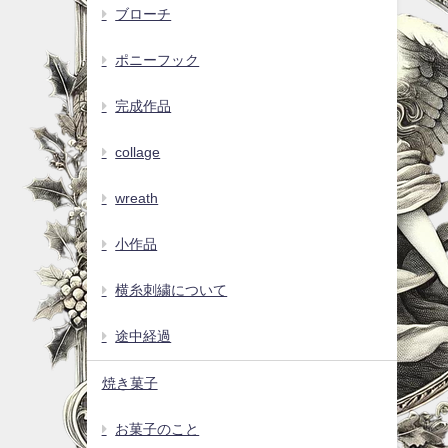
ブローチ
ポニーフック
完成作品
collage
wreath
小作品
横糸刺繍について
途中経過
焼き菓子
お菓子のこと