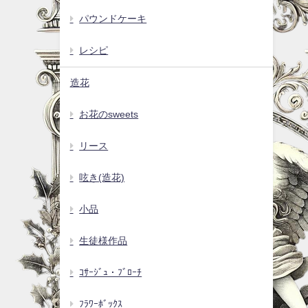
パウンドケーキ
レシピ
造花
お花のsweets
リース
呟き(造花)
小品
生徒様作品
ｺｻｰｼﾞｭ・ﾌﾞﾛｰﾁ
ﾌﾗﾜｰﾎﾞｯｸｽ