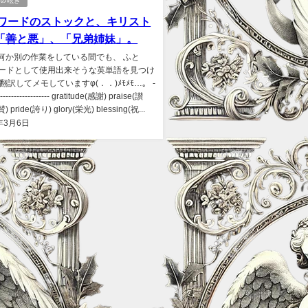
ｬﾝの呟き
lyワードのストックと、キリスト
「善と悪」、「兄弟姉妹」。
何か別の作業をしている間でも、 ふと
yワードとして使用出来そうな英単語を見つけ
翻訳してメモしていますφ(．．)ﾒﾓﾒﾓ…。 -
-------------------- gratitude(感謝) praise(讃
pride(誇り) glory(栄光) blessing(祝...
年3月6日