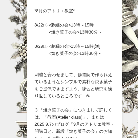
*8月のアトリエ教室*
8/22㈯ <刺繍の会>13時～15時
<焼き菓子の会>13時30分～
8/29㈯ <刺繍の会>13時～15時[満]
<焼き菓子の会>13時30分～
刺繍と合わせまして、修道院で作られえ
ているようなシンプルで素朴な焼き菓子
をご提供できますよう、練習と研究を繰
り返しているところです…☕
※「焼き菓子の会」につきまして詳しく
は、「教室(Atelier class)」、または
2025.9.7のブログ『9月のアトリエ教室・
開講日と、新設「焼き菓子の会」のお知