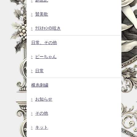
賛美歌
ｸﾘｽﾁｬﾝの呟き
日常、その他
ピーちゃん
日常
横糸刺繍
お知らせ
その他
キット