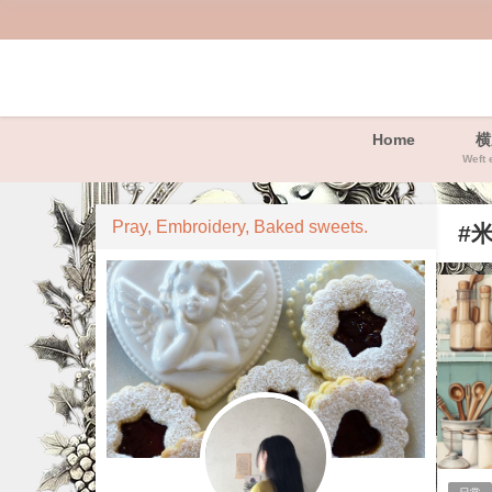
Home
横
Weft 
Pray, Embroidery, Baked sweets.
#