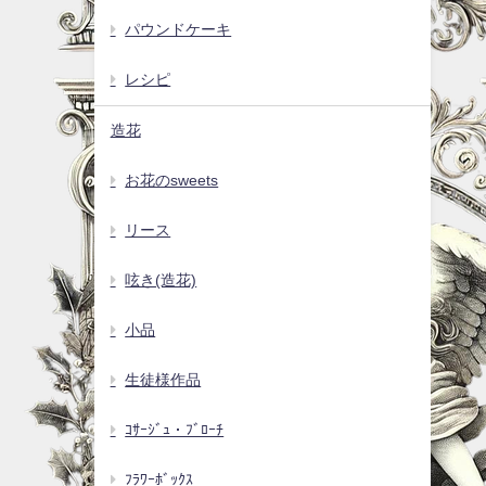
パウンドケーキ
レシピ
造花
お花のsweets
リース
呟き(造花)
小品
生徒様作品
ｺｻｰｼﾞｭ・ﾌﾞﾛｰﾁ
ﾌﾗﾜｰﾎﾞｯｸｽ