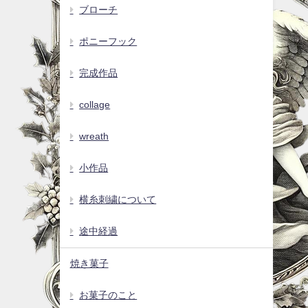
ブローチ
ポニーフック
完成作品
collage
wreath
小作品
横糸刺繍について
途中経過
焼き菓子
お菓子のこと