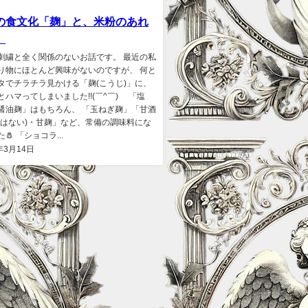
の食文化「麹」と、米粉のあれ
。
刺繍と全く関係のないお話です。 最近の私
り物にほとんど興味がないのですが、 何と
タでチラチラ見かける「麹(こうじ)」に、
とハマってしまいました!!(￣^￣)ゞ 「塩
醤油麹」はもちろん、 「玉ねぎ麹」「甘酒
ではない)・甘麹」など、常備の調味料にな
🧂 「ショコラ...
年3月14日