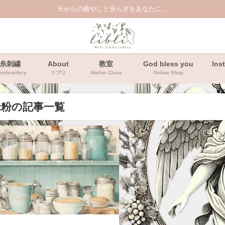
天からの癒やしと安らぎをあなたに…
糸刺繍
About
教室
God bless you
Ins
embroidery
リブリ
Atelier Class
Online Shop
米粉の記事一覧