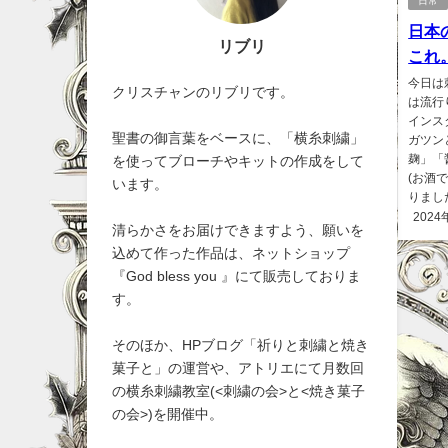
日常
日本
リブリ
これ
今日は
クリスチャンのリブリです。
は流行
インス
聖書の御言葉をベースに、「横糸刺繍」
ガツン
麹」「
を使ってブローチやキットの作成をして
(お酒
います。
りました
2024
清らかさをお届けできますよう、願いを
込めて作った作品は、ネットショップ
『God bless you 』にて販売しておりま
す。
そのほか、HPブログ「祈りと刺繍と焼き
菓子と」の運営や、アトリエにて月数回
の横糸刺繍教室(<刺繍の会>と<焼き菓子
の会>)を開催中。