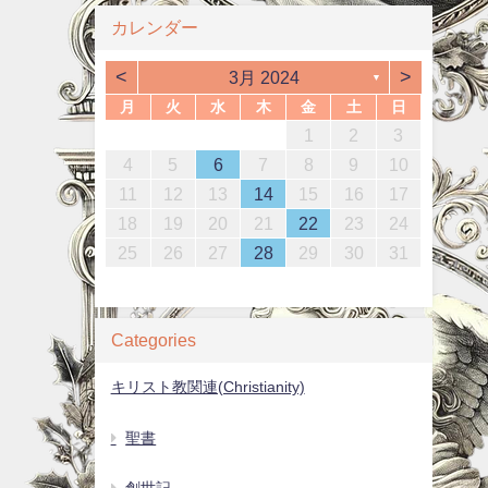
カレンダー
<
>
3月 2024
▼
月
火
水
木
金
土
日
1
4
6
2
4
3
6
1
4
6
2
5
3
5
1
4
2
5
3
6
1
4
6
3
6
2
4
2
5
1
3
6
1
4
4
2
5
7
3
5
1
1
4
7
2
5
7
3
6
1
4
6
2
5
3
6
1
4
7
2
5
7
4
7
3
5
1
3
6
2
4
7
2
5
5
1
2
3
0
2
0
2
0
2
0
2
0
2
2
0
2
0
0
1
1
1
1
13
10
13
13
12
10
12
12
10
13
13
10
13
12
10
13
11
11
11
11
11
11
11
11
8
9
7
7
8
9
7
8
9
7
8
9
7
9
8
8
12
14
10
12
14
12
14
10
13
13
12
10
13
14
12
14
14
10
12
10
13
14
12
12
11
11
11
11
11
9
8
8
9
8
9
8
9
8
9
9
4
5
6
7
8
9
10
4
7
9
5
7
3
3
6
9
4
7
9
5
8
3
6
8
4
7
5
8
3
6
9
4
7
9
6
9
5
7
3
5
8
4
6
9
4
7
7
15
18
20
16
18
14
14
17
20
15
18
20
16
19
14
17
19
15
18
16
19
14
17
20
15
18
20
17
20
16
18
14
16
19
15
17
20
15
18
18
16
19
21
17
19
15
15
18
21
16
19
21
17
20
15
18
20
16
19
17
20
15
18
21
16
19
21
18
21
17
19
15
17
20
16
18
21
16
19
19
11
12
13
14
15
16
17
1
4
6
2
4
0
0
3
6
1
4
6
2
5
0
3
5
1
4
2
5
0
3
6
1
4
6
3
6
2
4
0
2
5
1
3
6
1
4
4
22
25
27
23
25
21
21
24
27
22
25
27
23
26
21
24
26
22
25
23
26
21
24
27
22
25
27
24
27
23
25
21
23
26
22
24
27
22
25
25
23
26
28
24
26
22
22
25
28
23
26
28
24
27
22
25
27
23
26
24
27
22
25
28
23
26
28
25
28
24
26
22
24
27
23
25
28
23
26
26
18
19
20
21
22
23
24
8
1
9
7
7
0
8
1
9
7
0
8
1
9
7
0
8
1
9
7
9
8
0
8
1
29
30
28
28
31
29
30
28
31
30
28
31
29
30
28
30
29
29
30
31
29
30
31
29
29
30
31
29
30
30
25
26
27
28
29
30
31
Categories
キリスト教関連(Christianity)
聖書
創世記