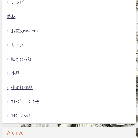
レシピ
造花
お花のsweets
リース
呟き(造花)
小品
生徒様作品
ｺｻｰｼﾞｭ・ﾌﾞﾛｰﾁ
ﾌﾗﾜｰﾎﾞｯｸｽ
Archive