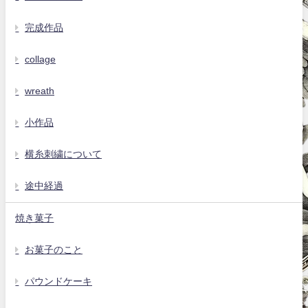
完成作品
collage
wreath
小作品
横糸刺繍について
途中経過
焼き菓子
お菓子のこと
パウンドケーキ