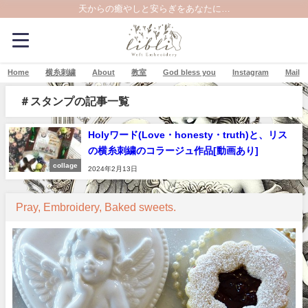
天からの癒やしと安らぎをあなたに…
Home
横糸刺繍
About
教室
God bless you
Instagram
Mail
＃スタンプの記事一覧
Holyワード(Love・honesty・truth)と、リス
の横糸刺繍のコラージュ作品[動画あり]
collage
2024年2月13日
Pray, Embroidery, Baked sweets.