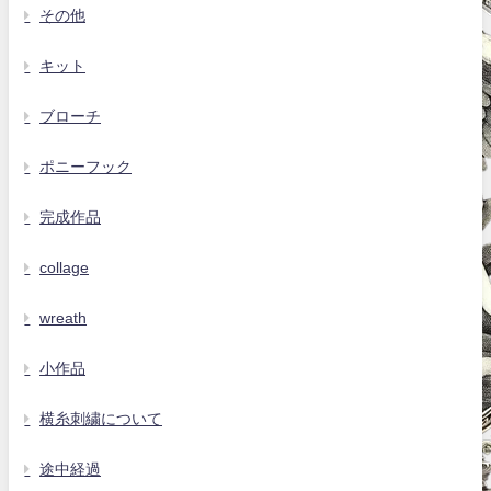
その他
キット
ブローチ
ポニーフック
完成作品
collage
wreath
小作品
横糸刺繍について
途中経過