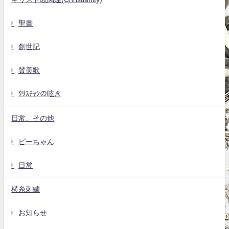
聖書
創世記
賛美歌
ｸﾘｽﾁｬﾝの呟き
日常、その他
ピーちゃん
日常
横糸刺繍
お知らせ