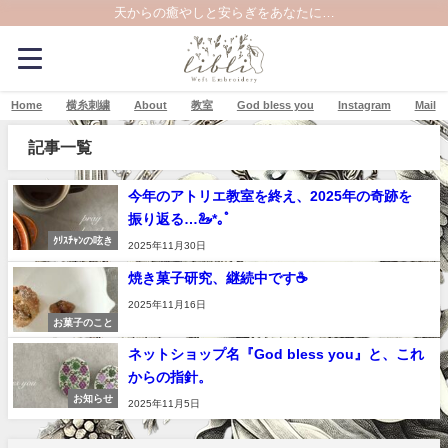
天からの癒やしと安らぎをあなたに…
Home
横糸刺繍
About
教室
God bless you
Instagram
Mail
記事一覧
今年のアトリエ教室を終え、2025年の奇跡を
振り返る…🦢*｡ﾟ
ｸﾘｽﾁｬﾝの呟き
2025年11月30日
焼き菓子研究、継続中です☕
2025年11月16日
お菓子のこと
ネットショップ名『God bless you』と、これ
からの指針。
お知らせ
2025年11月5日