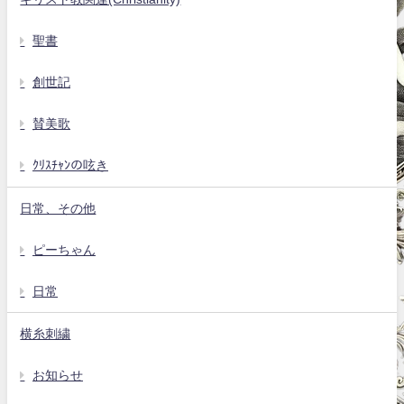
聖書
創世記
賛美歌
ｸﾘｽﾁｬﾝの呟き
日常、その他
ピーちゃん
日常
横糸刺繍
お知らせ