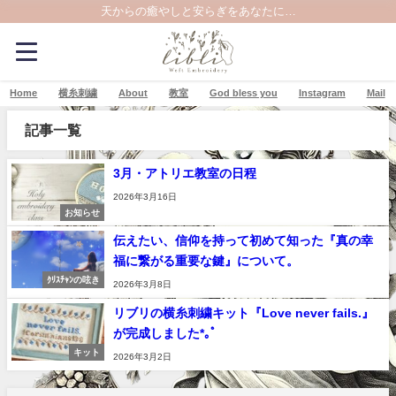
天からの癒やしと安らぎをあなたに…
Home
横糸刺繍
About
教室
God bless you
Instagram
Mail
記事一覧
3月・アトリエ教室の日程
2026年3月16日
お知らせ
伝えたい、信仰を持って初めて知った『真の幸
福に繋がる重要な鍵』について。
ｸﾘｽﾁｬﾝの呟き
2026年3月8日
リブリの横糸刺繍キット『Love never fails.』
が完成しました*｡ﾟ
キット
2026年3月2日