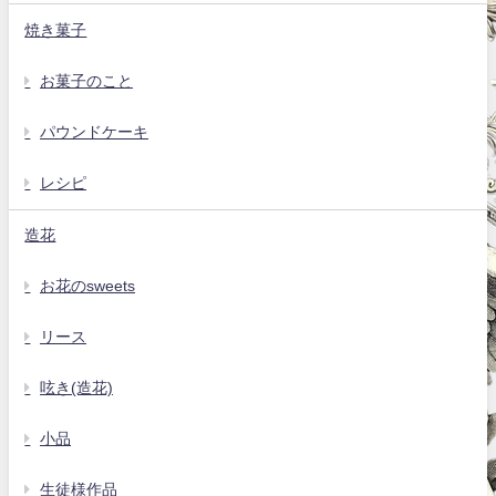
焼き菓子
お菓子のこと
パウンドケーキ
レシピ
造花
お花のsweets
リース
呟き(造花)
小品
生徒様作品