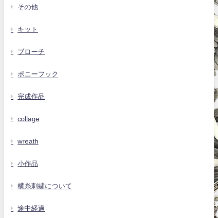
その他
キット
ブローチ
ポニーフック
完成作品
collage
wreath
小作品
横糸刺繍について
途中経過