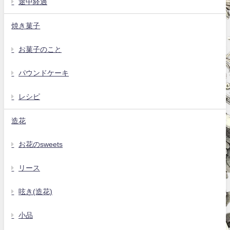
途中経過
焼き菓子
お菓子のこと
パウンドケーキ
レシピ
造花
お花のsweets
リース
呟き(造花)
小品