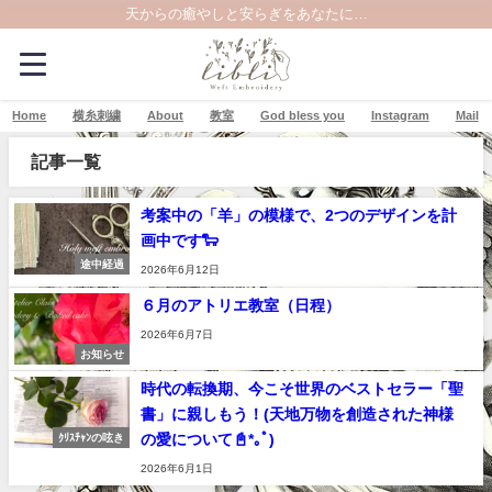
天からの癒やしと安らぎをあなたに…
Home
横糸刺繍
About
教室
God bless you
Instagram
Mail
記事一覧
考案中の「羊」の模様で、2つのデザインを計
画中です🐑
途中経過
2026年6月12日
６月のアトリエ教室（日程）
2026年6月7日
お知らせ
時代の転換期、今こそ世界のベストセラー「聖
書」に親しもう！(天地万物を創造された神様
の愛について📓*｡ﾟ)
ｸﾘｽﾁｬﾝの呟き
2026年6月1日