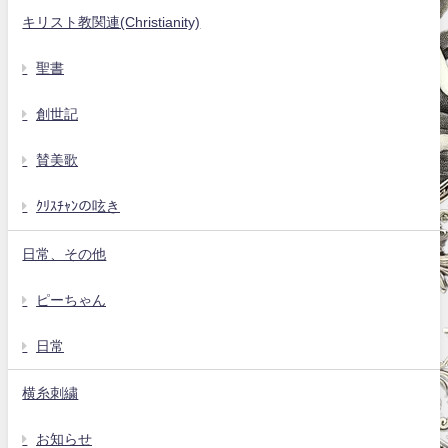
キリスト教関連(Christianity)
聖書
創世記
賛美歌
ｸﾘｽﾁｬﾝの呟き
日常、その他
ピーちゃん
日常
横糸刺繍
お知らせ