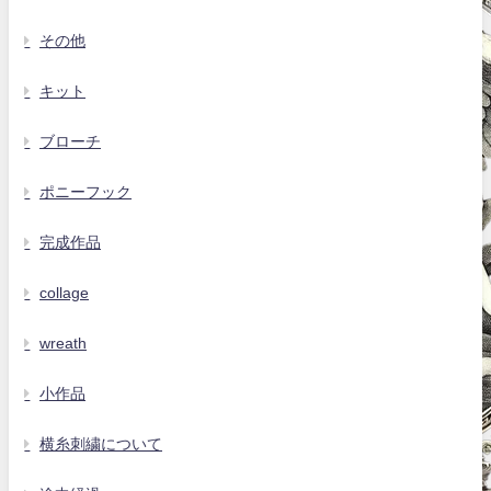
その他
キット
ブローチ
ポニーフック
完成作品
collage
wreath
小作品
横糸刺繍について