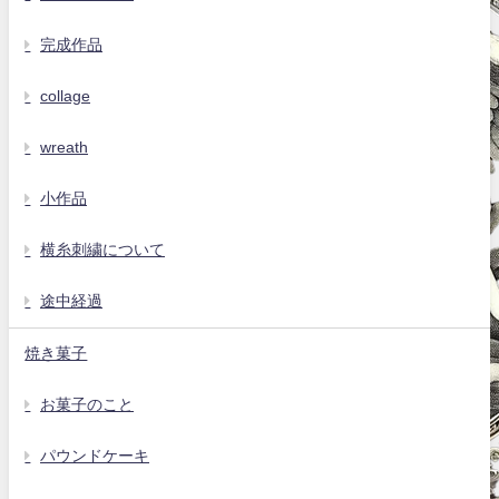
完成作品
collage
wreath
小作品
横糸刺繍について
途中経過
焼き菓子
お菓子のこと
パウンドケーキ