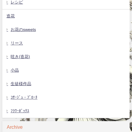
レシピ
造花
お花のsweets
リース
呟き(造花)
小品
生徒様作品
ｺｻｰｼﾞｭ・ﾌﾞﾛｰﾁ
ﾌﾗﾜｰﾎﾞｯｸｽ
Archive