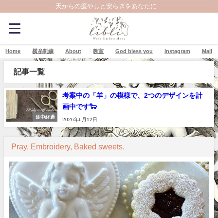
天からの癒やしと安らぎをあなたに…
Home
横糸刺繍
About
教室
God bless you
Instagram
Mail
記事一覧
考案中の「羊」の模様で、2つのデザインを計
画中です🐑
途中経過
2026年6月12日
Pray, Embroidery, Baked sweets.