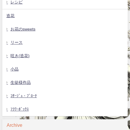
レシピ
造花
お花のsweets
リース
呟き(造花)
小品
生徒様作品
ｺｻｰｼﾞｭ・ﾌﾞﾛｰﾁ
ﾌﾗﾜｰﾎﾞｯｸｽ
Archive