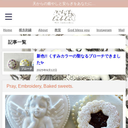
天からの癒やしと安らぎをあなたに…
Home
横糸刺繍
About
教室
God bless you
Instagram
Mail
記事一覧
新色!! くすみカラーの聖なるブローチできまし
た✨
ブローチ
2025年9月12日
Pray, Embroidery, Baked sweets.