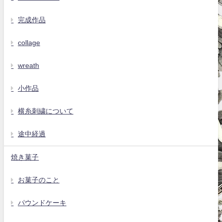
完成作品
collage
wreath
小作品
横糸刺繍について
途中経過
焼き菓子
お菓子のこと
パウンドケーキ