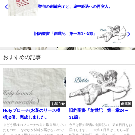
聖句の刺繍完了と、途中経過への再突入。
旧約聖書「創世記 第一章1～5節」
おすすめの記事
お知らせ
創世記
Holyブローチ(お花のリース模
旧約聖書「創世記 第一章24～
様)2個、完成しました。
31節」
ぶどう模様のブローチ作りに取り組んでい
今日は旧約聖書の創世記の、第６日目をお
たものの、 なかなか材料が届かないので
届けします。 ※第１日目はこちら→旧
💦、 ※ぶどう模様のブローチについては
約聖書「創世記 第一章1～5節」 ※第