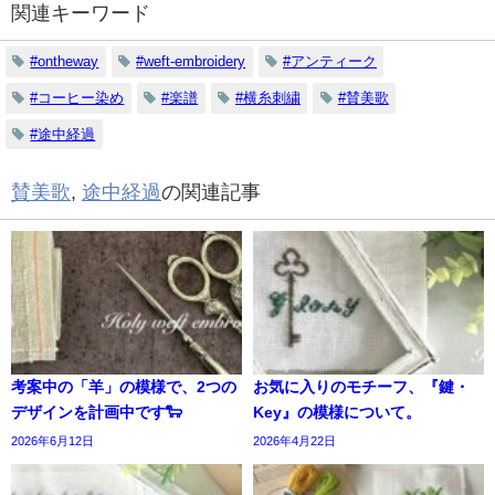
関連キーワード
#ontheway
#weft-embroidery
#アンティーク
#コーヒー染め
#楽譜
#横糸刺繍
#賛美歌
#途中経過
賛美歌
,
途中経過
の関連記事
考案中の「羊」の模様で、2つの
お気に入りのモチーフ、『鍵・
デザインを計画中です🐑
Key』の模様について。
2026年6月12日
2026年4月22日