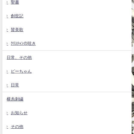
聖書
創世記
賛美歌
ｸﾘｽﾁｬﾝの呟き
日常、その他
ピーちゃん
日常
横糸刺繍
お知らせ
その他