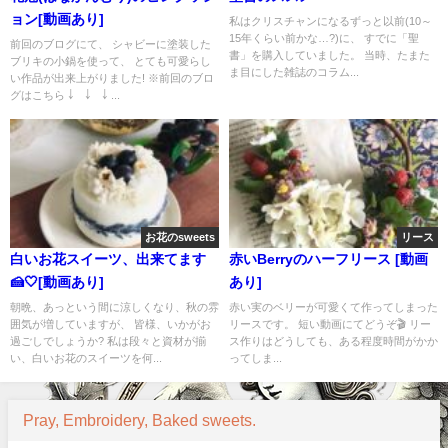
ョン[動画あり]
私はクリスチャンになるずっと以前(10～
15年くらい前かな…?)に、 すでに「聖
前回のブログにて、 シャビーに塗装した
書」を購入していました。 当時、たまた
ブリキの小鍋を使って、 とても可愛らし
ま目にした雑誌のコラム...
い作品が出来上がりました! ※前回のブロ
グはこちら ￬ ￬ ￬ ...
お花のsweets
リース
白いお花スイーツ、出来てます
赤いBerryのハーフリース [動画
🍰🤍[動画あり]
あり]
朝晩、あっという間に涼しくなり、秋の雰
赤い実のベリーが可愛くて作ってしまった
囲気が増していますが、 皆様、いかがお
リースです。 短い動画にてどうぞ🎬 リー
過ごしでしょうか? 私は段々と資材が揃
ス作りはどうしても、ある程度時間がかか
い、白いお花のスイーツを何...
ってしま...
Pray, Embroidery, Baked sweets.