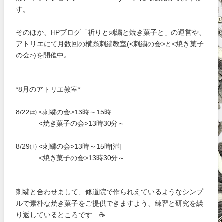
す。
そのほか、HPブログ「祈りと刺繍と焼き菓子と」の運営や、
アトリエにて月数回の横糸刺繍教室(<刺繍の会>と<焼き菓子
の会>)を開催中。
*8月のアトリエ教室*
8/22㈯ <刺繍の会>13時～15時
<焼き菓子の会>13時30分～
8/29㈯ <刺繍の会>13時～15時[満]
<焼き菓子の会>13時30分～
刺繍と合わせまして、修道院で作られえているようなシンプ
ルで素朴な焼き菓子をご提供できますよう、練習と研究を繰
り返しているところです…☕