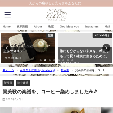
天からの癒やしと安らぎをあなたに…
Home
横糸刺繍
About
教室
God bless you
Instagram
Mail
聖書
ｸﾘｽﾁｬﾝの呟き
聖書のススメ
誰にも分からない未来を、希望を
もって賢く確実に生きるために。
2023年2月4日
2024年8月15日
ホーム
キリスト教関連(Christianity)
賛美歌
賛美歌の楽譜を、コーヒー
染めしました☕🎵
賛美歌
途中経過
賛美歌の楽譜を、コーヒー染めしました☕🎵
2023年3月5日