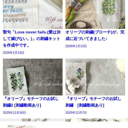
聖句「Love never fails.(愛は決
オリーブの刺繍(ブローチ)が、完
して滅びない。)」の刺繍キット
成に近づいてきました♪
を作成中です。
2026年1月13日
2026年2月19日
『オリーブ』モチーフのお試し
『オリーブ』モチーフのお試し
刺繍2 [刺繍動画あり]
刺繍 [刺繍動画あり]
2025年12月30日
2025年12月7日