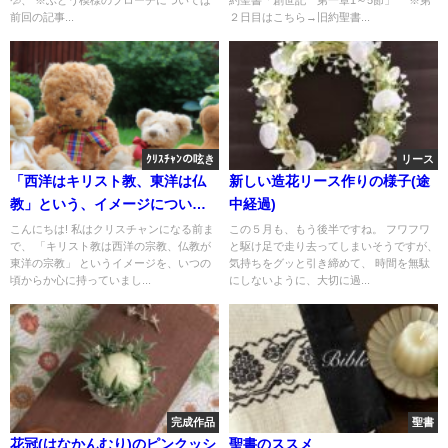
前回の記事...
２日目はこちら→旧約聖書...
ｸﾘｽﾁｬﾝの呟き
リース
「西洋はキリスト教、東洋は仏
新しい造花リース作りの様子(途
教」という、イメージについ
中経過)
て…😮。
こんにちは! 私はクリスチャンになる前ま
この５月も、もう後半ですね。 フワフワ
で、 「キリスト教は西洋の宗教、仏教が
と駆け足で走り去ってしまいそうですが、
東洋の宗教」 というイメージを、いつの
気持ちをグッと引き締めて、 時間を無駄
頃からか心に持っていまし...
にしないように、大切に過...
完成作品
聖書
花冠(はなかんむり)のピンクッシ
聖書のススメ