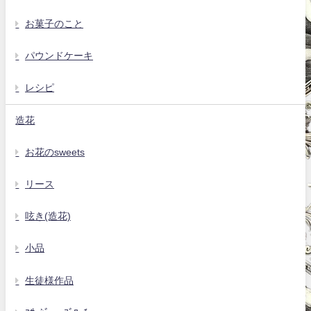
お菓子のこと
パウンドケーキ
レシピ
造花
お花のsweets
リース
呟き(造花)
小品
生徒様作品